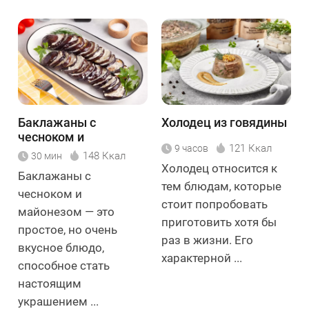
Баклажаны с
Холодец из говядины
чесноком и
121 Ккал
9 часов
майонезом
148 Ккал
30 мин
Холодец относится к
Баклажаны с
тем блюдам, которые
чесноком и
стоит попробовать
майонезом — это
приготовить хотя бы
простое, но очень
раз в жизни. Его
вкусное блюдо,
характерной ...
способное стать
настоящим
украшением ...