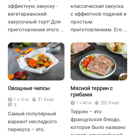
эффектную закуску -
классическая закуска
вегетарианский
с эффектной подачей и
закусочный торт! Для
простым
приготовления этого ...
приготовлением. Его ...
Овощные чипсы
Мясной террин с
грибами
31 Ккал
1 ч 10 м
202 Ккал
1 ч 40 м
3
Террин – это
Самый популярный
французское блюдо,
вариант несладкого
которое было названо
перекуса – это,
в честь одноимённой