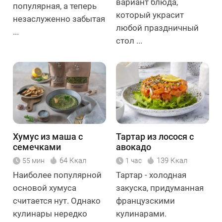
вариант блюда,
популярная, а теперь
который украсит
незаслуженно забытая
любой праздничный
...
стол ...
Хумус из маша с
Тартар из лосося с
семечками
авокадо
подсолнечника
64 Ккал
139 Ккал
55 мин
1 час
Наиболее популярной
Тартар - холодная
основой хумуса
закуска, придуманная
считается нут. Однако
французскими
кулинары нередко
кулинарами.