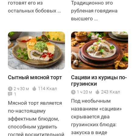
готовят его из
Традиционно это
остальных бобовых ...
рубленая говядина
высшего ...
Сытный мясной торт
Сациви из курицы по-
грузински
114 Ккал
2 ч 30 м
243 Ккал
1 ч 20 м
1
Под необычным
Мясной торт является
названием «сациви»
по-настоящему
скрывается два
эффектным блюдом,
грузинских блюда:
способным удивить
закуска в виде
гостей восхитительной