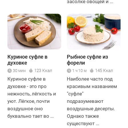
засолке овощей и ...
Куриное суфле в
Рыбное суфле из
духовке
форели
123 Ккал
145 Ккал
30 мин
1 ч 10 м
Куриное суфле в
Наиболее часто под
духовке - это про
красивым названием
нежность, лёгкость и
"суфле"
уют. Лёгкое, почти
подразумевают
воздушное оно
воздушные десерты.
буквально тает во ...
Однако также
существуют ...