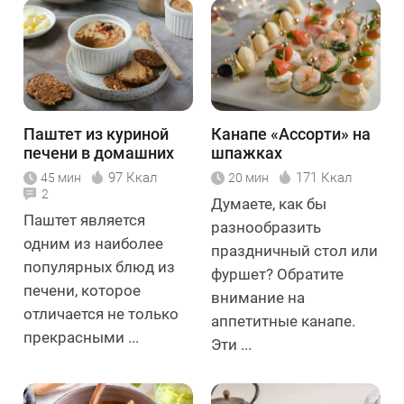
Паштет из куриной
Канапе «Ассорти» на
печени в домашних
шпажках
условиях
97 Ккал
171 Ккал
45 мин
20 мин
2
Думаете, как бы
Паштет является
разнообразить
одним из наиболее
праздничный стол или
популярных блюд из
фуршет? Обратите
печени, которое
внимание на
отличается не только
аппетитные канапе.
прекрасными ...
Эти ...