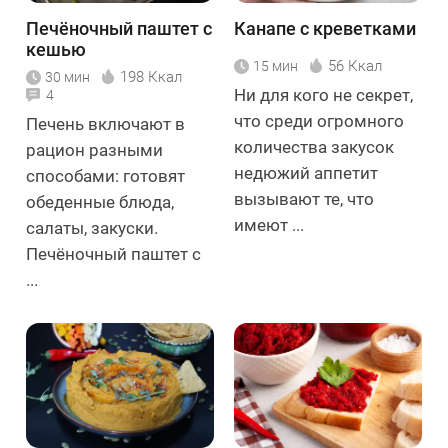
Печёночный паштет с
Канапе с креветками
кешью
56 Ккал
15 мин
198 Ккал
30 мин
Ни для кого не секрет,
4
что среди огромного
Печень включают в
количества закусок
рацион разными
недюжий аппетит
способами: готовят
вызывают те, что
обеденные блюда,
имеют ...
салаты, закуски.
Печёночный паштет с
...