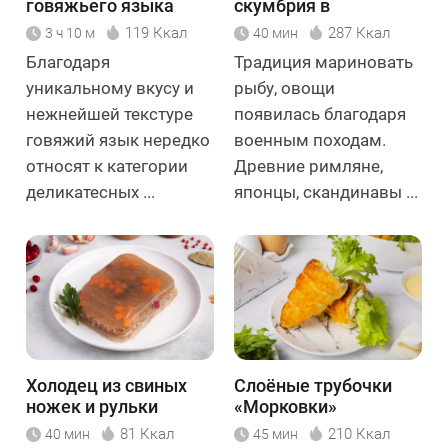
говяжьего языка
скумбрия в
домашних условиях
119 Ккал
287 Ккал
3 ч 10 м
40 мин
Благодаря
Традиция мариновать
уникальному вкусу и
рыбу, овощи
нежнейшей текстуре
появилась благодаря
говяжий язык нередко
военным походам.
относят к категории
Древние римляне,
деликатесных ...
японцы, скандинавы ...
Холодец из свиных
Слоёные трубочки
ножек и рульки
«Морковки»
81 Ккал
210 Ккал
40 мин
45 мин