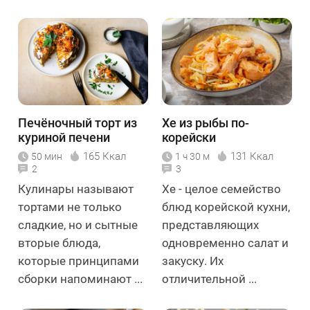
Печёночный торт из
Хе из рыбы по-
куриной печени
корейски
165 Ккал
131 Ккал
50 мин
1 ч 30 м
2
3
Кулинары называют
Хе - целое семейство
тортами не только
блюд корейской кухни,
сладкие, но и сытные
представляющих
вторые блюда,
одновременно салат и
которые принципами
закуску. Их
сборки напоминают ...
отличительной ...