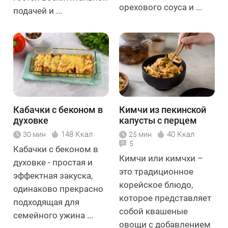
орехового соуса и ...
подачей и ...
Кабачки с беконом в
Кимчи из пекинской
духовке
капусты с перцем
чили
148 Ккал
40 Ккал
30 мин
25 мин
5
Кабачки с беконом в
Кимчи или кимчхи –
духовке - простая и
это традиционное
эффектная закуска,
корейское блюдо,
одинаково прекрасно
которое представляет
подходящая для
собой квашеные
семейного ужина ...
овощи с добавлением