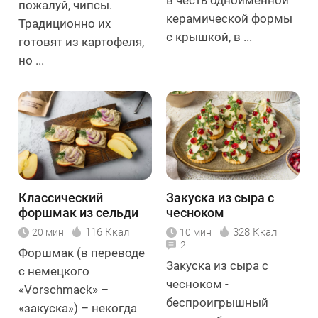
пожалуй, чипсы.
керамической формы
Традиционно их
с крышкой, в ...
готовят из картофеля,
но ...
Классический
Закуска из сыра с
форшмак из сельди
чесноком
116 Ккал
328 Ккал
20 мин
10 мин
2
Форшмак (в переводе
Закуска из сыра с
с немецкого
чесноком -
«Vorschmack» –
беспроигрышный
«закуска») – некогда