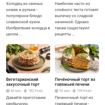
Холодец из свиных
Наиболее часто из
ножек и рульки -
слоёного теста готовят
популярное блюдо
выпечку со сладкой
славянской кухни.
начинкой. Однако
Изобретение холодца в
также существуют
целом ...
рецепты ...
Вегетарианский
Печёночный торт из
закусочный торт
говяжьей печени
182 Ккал
104 Ккал
40 мин
35 мин
Давайте приготовим
Печеночный торт из
необычную,
говяжьей печени -