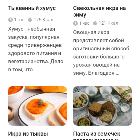
Тыквенный хумус
Свекольная икра на
зиму
176 Ккал
1 час
121 Ккал
1 час
Хумус - необычная
Овощная икра
закуска, популярная
представляет собой
среди приверженцев
оригинальный способ
здорового питания и
заготовки большого
вегетарианства. Дело
урожая овощей на
в том, что ...
зиму. Благодаря ...
Икра из тыквы
Паста из семечек