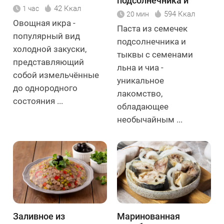
подсолнечника и
42 Ккал
1 час
тыквы с семенами
594 Ккал
20 мин
льна и чиа
Овощная икра -
Паста из семечек
популярный вид
подсолнечника и
холодной закуски,
тыквы с семенами
представляющий
льна и чиа -
собой измельчённые
уникальное
до однородного
лакомство,
состояния ...
обладающее
необычайным ...
Заливное из
Маринованная