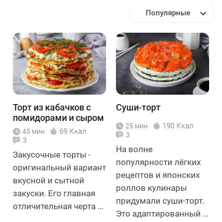
Популярные
Торт из кабачков с
Суши-торт
помидорами и сыром
190 Ккал
25 мин
69 Ккал
45 мин
3
3
На волне
Закусочные торты -
популярности лёгких
оригинальный вариант
рецептов и японских
вкусной и сытной
роллов кулинары
закуски. Его главная
придумали суши-торт.
отличительная черта ...
Это адаптированный ...