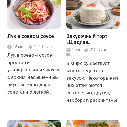
Лук в соевом соусе
Закусочный торт
«Шадлав»
121 Ккал
15 мин
213 Ккал
1 час
Лук в соевом соусе -
1
простая и
В мире существует
универсальная закуска
много рецептов
с ярким, насыщенным
закусок. Некоторые из
вкусом. Благодаря
них отличаются
сочетанию лёгкой ...
сытностью, другие,
наоборот, рассчитаны
...