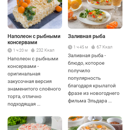
Наполеон с рыбными
Заливная рыба
консервами
67 Ккал
1 ч 45 м
232 Ккал
1 ч 20 м
Заливная рыба -
Наполеон с рыбными
блюдо, которое
консервами -
получило
оригинальная
популярность
закусочная версия
благодаря крылатой
знаменитого слоёного
фразе из новогоднего
торта, отлично
фильма Эльдара ...
подходящая ...