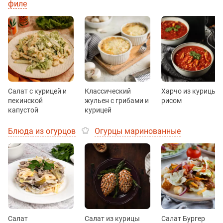
филе
Салат с курицей и
Классический
Харчо из курицы с
пекинской
жульен с грибами и
рисом
капустой
курицей
Блюда из огурцов
Огурцы маринованные
Салат
Салат из курицы
Салат Бургер