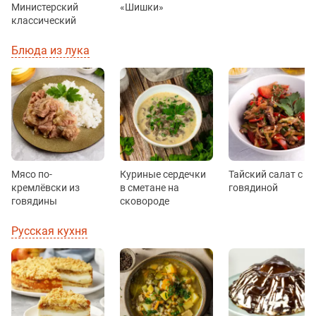
Министерский
«Шишки»
классический
Блюда из лука
Мясо по-
Куриные сердечки
Тайский салат с
кремлёвски из
в сметане на
говядиной
говядины
сковороде
Русская кухня