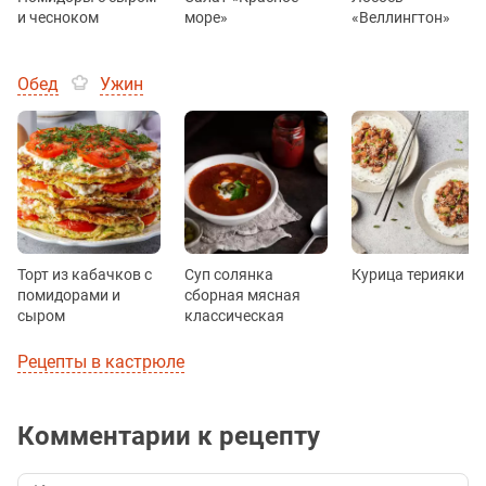
и чесноком
море»
«Веллингтон»
Обед
Ужин
Торт из кабачков с
Суп солянка
Курица терияки
помидорами и
сборная мясная
сыром
классическая
Рецепты в кастрюле
Комментарии к рецепту