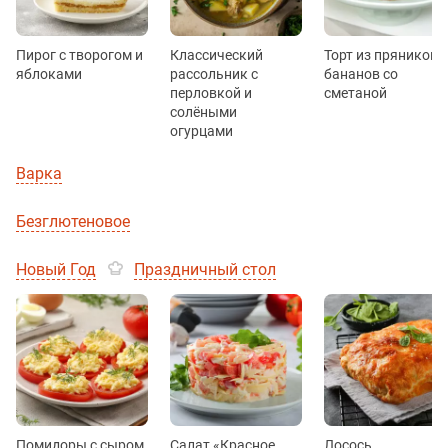
Пирог с творогом и
Классический
Торт из пряников 
яблоками
рассольник с
бананов со
перловкой и
сметаной
солёными
огурцами
Варка
Безглютеновое
Новый Год
Праздничный стол
Помидоры с сыром
Салат «Красное
Лосось