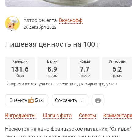
Автор рецепта:
Вкуснофф
26 декабря 2022
Пищевая ценность на 100 г
Калории
Белки
Жиры
Углеводы
131.6
8.9
7.7
6.2
Ккал
грамм
грамм
грамм
Энергетическая ценность рассчитана для сырых продуктов
Оценить
5
Сохранить
(3)
Ингредиенты
Шаги с фото
Советы
Комментарии
Несмотря на явно французское название, "Оливье"
лишь отчасти является иностранным блюдом.