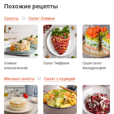
Похожие рецепты
Салаты
Салат Оливье
Оливье
Салат Тиффани
Суши-салат
классический
Филадельфия
Мясные салаты
Салат с курицей