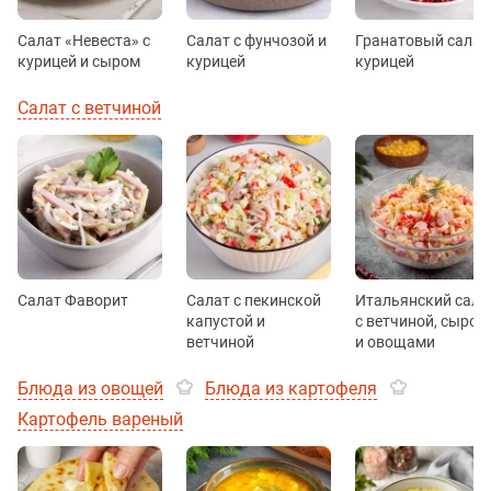
Салат «Невеста» с
Салат с фунчозой и
Гранатовый салат
курицей и сыром
курицей
курицей
Салат с ветчиной
Салат Фаворит
Салат с пекинской
Итальянский сала
капустой и
с ветчиной, сыром
ветчиной
и овощами
Блюда из овощей
Блюда из картофеля
Картофель вареный