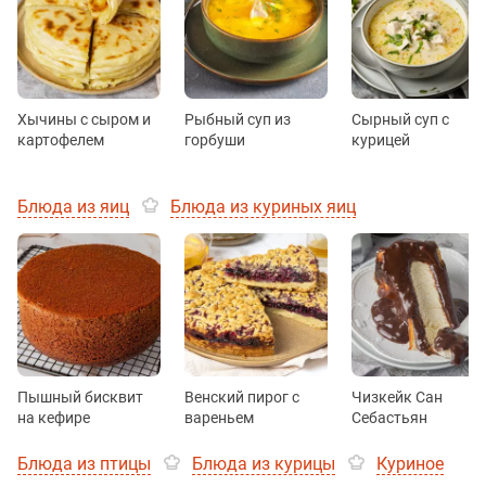
Хычины с сыром и
Рыбный суп из
Сырный суп с
картофелем
горбуши
курицей
Блюда из яиц
Блюда из куриных яиц
Пышный бисквит
Венский пирог с
Чизкейк Сан
на кефире
вареньем
Себастьян
Блюда из птицы
Блюда из курицы
Куриное