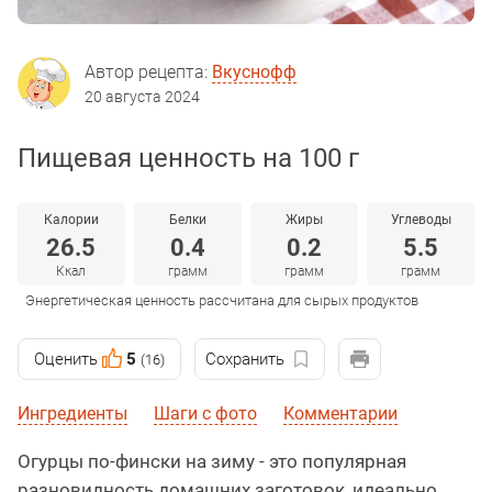
Автор рецепта:
Вкуснофф
20 августа 2024
Пищевая ценность на 100 г
Калории
Белки
Жиры
Углеводы
26.5
0.4
0.2
5.5
Ккал
грамм
грамм
грамм
Энергетическая ценность рассчитана для сырых продуктов
Оценить
5
Сохранить
(16)
Ингредиенты
Шаги с фото
Комментарии
Огурцы по-фински на зиму - это популярная
разновидность домашних заготовок, идеально