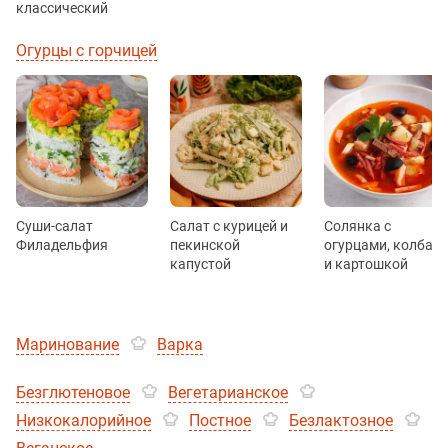
классический
Огурцы с горчицей
Суши-салат
Салат с курицей и
Солянка с
Филадельфия
пекинской
огурцами, колбас
капустой
и картошкой
Маринование
Варка
Безглютеновое
Вегетарианское
Низкокалорийное
Постное
Безлактозное