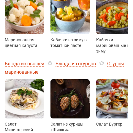
Маринованная
Кабачки на зиму в
Кабачки
цветная капуста
томатной пасте
маринованные на
зиму
Блюда из овощей
Блюда из огурцов
Огурцы
маринованные
Салат
Салат из курицы
Салат Бургер
Министерский
«Шишки»