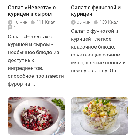
Салат «Невеста» с
Салат с фунчозой и
курицей и сыром
курицей
111 Ккал
139 Ккал
40 мин
35 мин
1
Салат с фунчозой и
Салат «Невеста» с
курицей - лёгкое,
курицей и сыром -
красочное блюдо,
необычное блюдо из
сочетающее сочное
доступных
мясо, свежие овощи и
ингредиентов,
нежную лапшу. Он ...
способное произвести
фурор на ...