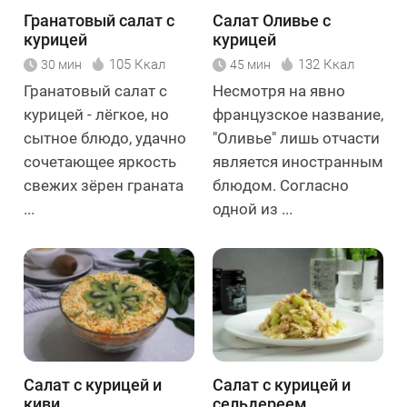
Гранатовый салат с
Салат Оливье с
курицей
курицей
105 Ккал
132 Ккал
30 мин
45 мин
Гранатовый салат с
Несмотря на явно
курицей - лёгкое, но
французское название,
сытное блюдо, удачно
"Оливье" лишь отчасти
сочетающее яркость
является иностранным
свежих зёрен граната
блюдом. Согласно
...
одной из ...
Салат с курицей и
Салат с курицей и
киви
сельдереем