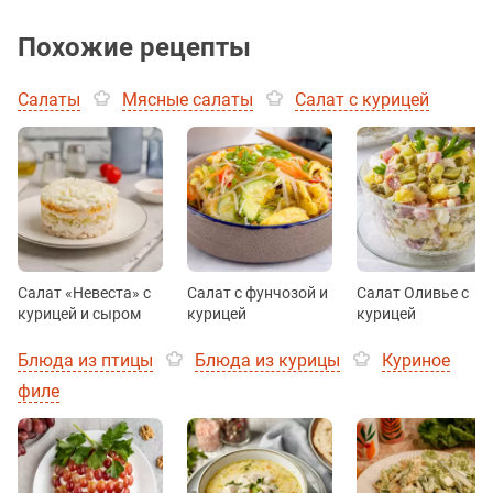
Похожие рецепты
Салаты
Мясные салаты
Салат с курицей
Салат «Невеста» с
Салат с фунчозой и
Салат Оливье с
курицей и сыром
курицей
курицей
Блюда из птицы
Блюда из курицы
Куриное
филе