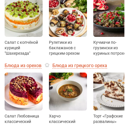
Салат с копчёной
Рулетики из
Кучмачи по-
курицей
баклажанов c
грузински из
"Шахерезада"
грецким орехом
куриных потрохов
Блюда из орехов
Блюда из грецкого ореха
Салат Любовница
Харчо
Торт «Графские
классический
классический
развалины»