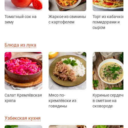
Томатный сок на
Жаркое из свинины
Торт из кабачков с
зиму
с картофелем
помидорами и
сыром
Блюда из лука
Салат Кремлёвская
Мясо по-
Куриные сердечки
хряпа
кремлёвски из
в сметане на
говядины
сковороде
Узбекская кухня