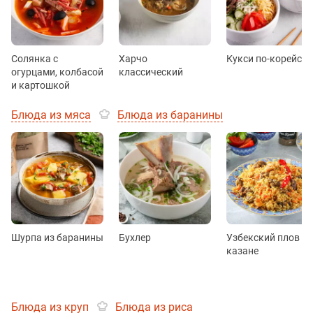
Солянка с
Харчо
Кукси по-корейски
огурцами, колбасой
классический
и картошкой
Блюда из мяса
Блюда из баранины
Шурпа из баранины
Бухлер
Узбекский плов в
казане
Блюда из круп
Блюда из риса