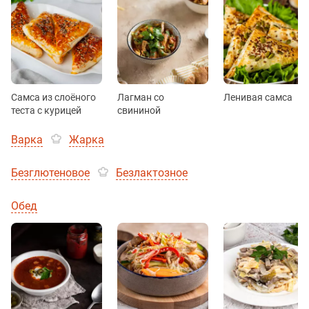
Самса из слоёного
Лагман со
Ленивая самса
теста с курицей
свининой
Варка
Жарка
Безглютеновое
Безлактозное
Обед