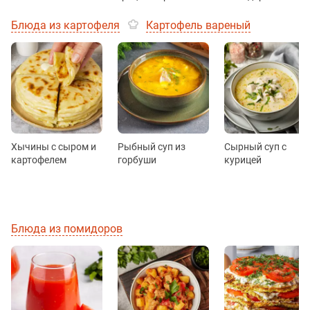
Блюда из картофеля
Картофель вареный
Хычины с сыром и
Рыбный суп из
Сырный суп с
картофелем
горбуши
курицей
Блюда из помидоров