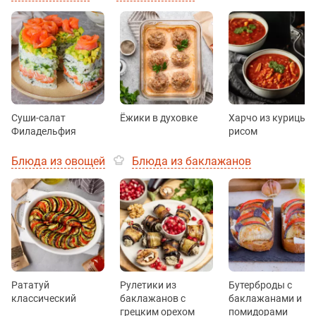
Суши-салат
Ёжики в духовке
Харчо из курицы с
Филадельфия
рисом
Блюда из овощей
Блюда из баклажанов
Рататуй
Рулетики из
Бутерброды с
классический
баклажанов c
баклажанами и
грецким орехом
помидорами