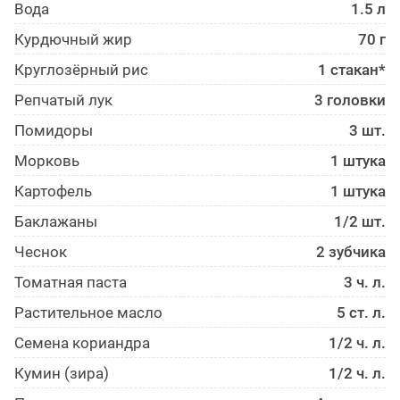
Вода
1.5 л
Курдючный жир
70 г
Круглозёрный рис
1 стакан*
Репчатый лук
3 головки
Помидоры
3 шт.
Морковь
1 штука
Картофель
1 штука
Баклажаны
1/2 шт.
Чеснок
2 зубчика
Томатная паста
3 ч. л.
Растительное масло
5 ст. л.
Семена кориандра
1/2 ч. л.
Кумин (зира)
1/2 ч. л.