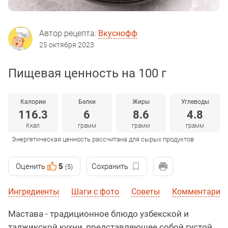
Автор рецепта:
Вкуснофф
25 октября 2023
Пищевая ценность на 100 г
Калории
Белки
Жиры
Углеводы
116.3
6
8.6
4.8
Ккал
грамм
грамм
грамм
Энергетическая ценность рассчитана для сырых продуктов
Оценить
5
Сохранить
(5)
Ингредиенты
Шаги с фото
Советы
Комментарии
Мастава - традиционное блюдо узбекской и
таджикской кухни, представляющее собой густой