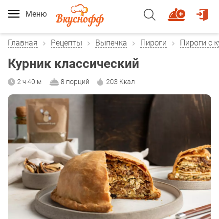
Меню
Главная
Рецепты
Выпечка
Пироги
Пироги с 
Курник классический
2 ч 40 м
8 порций
203 Ккал