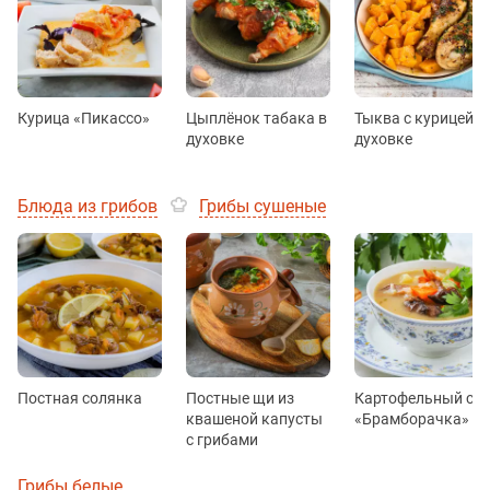
Курица «Пикассо»
Цыплёнок табака в
Тыква с курицей в
духовке
духовке
Блюда из грибов
Грибы сушеные
Постная солянка
Постные щи из
Картофельный суп
квашеной капусты
«Брамборачка»
с грибами
Грибы белые