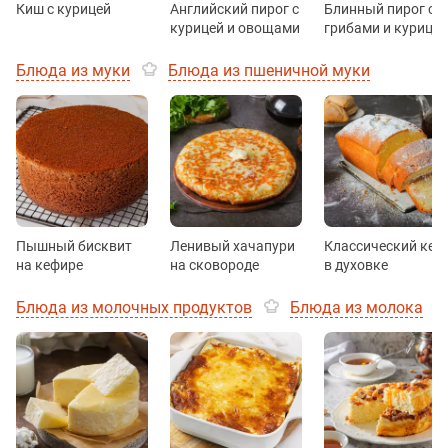
Киш с курицей
Английский пирог с
Блинный пирог с
курицей и овощами
грибами и курицей
Блюда из муки
Блюда из пшеничной муки
Пышный бисквит
Ленивый хачапури
Классический кек
на кефире
на сковороде
в духовке
Блюда из молочных продуктов
Блюда из молока