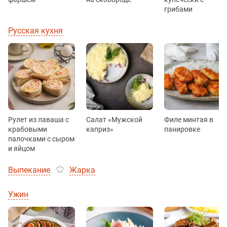
грибами
Русская кухня
Рулет из лаваша с
Салат «Мужской
Филе минтая в
крабовыми
каприз»
панировке
палочками с сыром
и яйцом
Выпекание
Жарка
Ужин