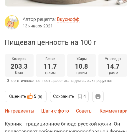
Автор рецепта:
Вкуснофф
13 января 2021
Пищевая ценность на 100 г
Калории
Белки
Жиры
Углеводы
203.3
11.7
10.8
14.7
Ккал
грамм
грамм
грамм
Энергетическая ценность рассчитана для сырых продуктов
Оценить
5
Сохранить
4
(6)
Ингредиенты
Шаги с фото
Советы
Комментарии
Курник - традиционное блюдо русской кухни. Он
представляет собой пирог куполообразной формы