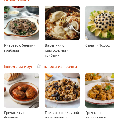
Ризотто с белыми
Вареники с
Салат «Подсолнух
грибами
картофелем и
грибами
Блюда из круп
Блюда из гречки
Гречаники с
Гречка со свининой
Гречка по-
фаршем
на сковороде
купечески с