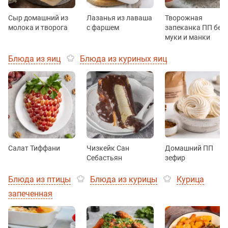
Сыр домашний из
Лазанья из лаваша
Творожная
молока и творога
с фаршем
запеканка ПП без
муки и манки
Блюда из яиц
Блюда из куриных яиц
Салат Тиффани
Чизкейк Сан
Домашний ПП
Себастьян
зефир
Блюда из птицы
Блюда из курицы
Курица
запеченная