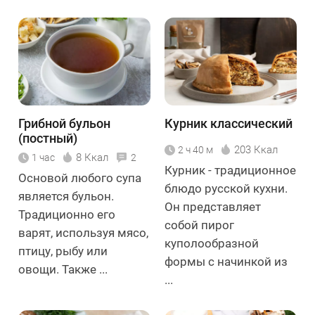
Грибной бульон
Курник классический
(постный)
203 Ккал
2 ч 40 м
8 Ккал
1 час
2
Курник - традиционное
Основой любого супа
блюдо русской кухни.
является бульон.
Он представляет
Традиционно его
собой пирог
варят, используя мясо,
куполообразной
птицу, рыбу или
формы с начинкой из
овощи. Также ...
...