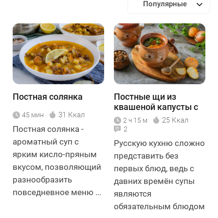
Популярные
Постная солянка
Постные щи из
квашеной капусты с
31 Ккал
45 мин
грибами
25 Ккал
2 ч 15 м
Постная солянка -
2
ароматный суп с
Русскую кухню сложно
ярким кисло-пряным
представить без
вкусом, позволяющий
первых блюд, ведь с
разнообразить
давних времён супы
повседневное меню ...
являются
обязательным блюдом