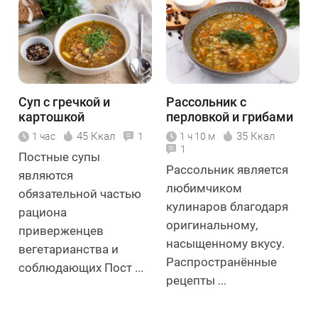
Суп с гречкой и
Рассольник с
картошкой
перловкой и грибами
45 Ккал
35 Ккал
1 час
1
1 ч 10 м
1
Постные супы
Рассольник является
являются
любимчиком
обязательной частью
кулинаров благодаря
рациона
оригинальному,
приверженцев
насыщенному вкусу.
вегетарианства и
Распространённые
соблюдающих Пост ...
рецепты ...