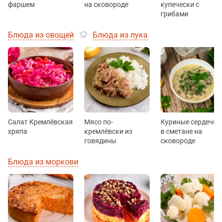
фаршем
на сковороде
купечески с
грибами
Блюда из овощей
Блюда из лука
Салат Кремлёвская
Мясо по-
Куриные сердечки
хряпа
кремлёвски из
в сметане на
говядины
сковороде
Блюда из моркови