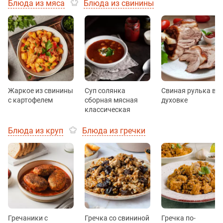
Блюда из мяса
Блюда из свинины
Жаркое из свинины
Суп солянка
Свиная рулька в
с картофелем
сборная мясная
духовке
классическая
Блюда из круп
Блюда из гречки
Гречаники с
Гречка со свининой
Гречка по-