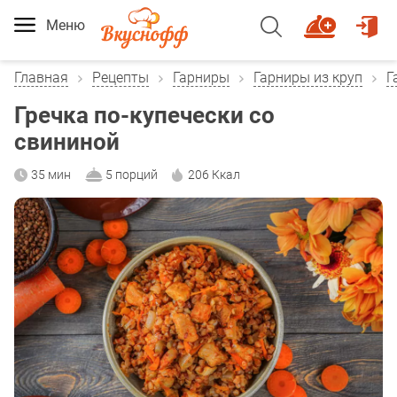
Меню
Главная
Рецепты
Гарниры
Гарниры из круп
Г
Гречка по-купечески со
свининой
35 мин
5 порций
206 Ккал