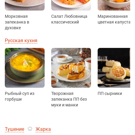
Морковная
Салат Любовница
Маринованная
запеканка в
классический
цветная капуста
духовке
Русская кухня
Рыбный суп из
Творожная
ПП сырники
горбуши
запеканка ПП без
муки и манки
Тушение
Жарка