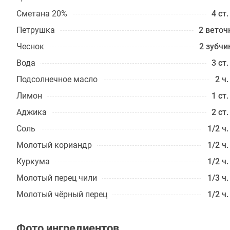
Сметана 20%
4 ст.
Петрушка
2 веточ
Чеснок
2 зубчи
Вода
3 ст.
Подсолнечное масло
2 ч.
Лимон
1 ст.
Аджика
2 ст.
Соль
1/2 ч.
Молотый кориандр
1/2 ч.
Куркума
1/2 ч.
Молотый перец чили
1/3 ч.
Молотый чёрный перец
1/2 ч.
Фото ингредиентов