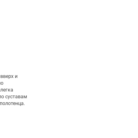
вверх и
но
слегка
по суставам
полотенца.