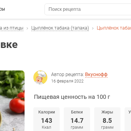
сы
а из птицы
Цыплёнок табака (тапака)
Цыплёнок табак
овке
Автор рецепта:
Вкуснофф
16 февраля 2022
Пищевая ценность на 100 г
Калории
Белки
Жиры
У
143
14.7
8.5
Ккал
грамм
грамм