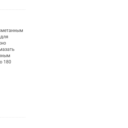
 сметанным
 для
жно
смазать
ечным
о 180