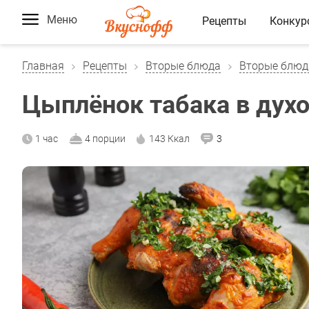
Меню
Рецепты
Конкур
Главная
Рецепты
Вторые блюда
Вторые блюд
Цыплёнок табака в дух
1 час
4 порции
143 Ккал
3