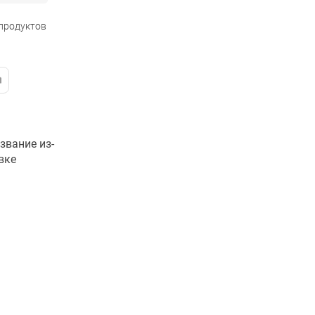
 продуктов
звание из-
вке