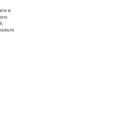
ите и
нную
й,
мажьте