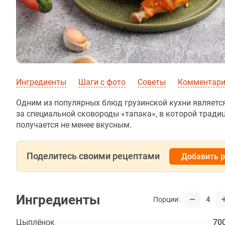
Ингредиенты
Шаги с фото
Советы
Комментарии
Одним из популярных блюд грузинской кухни является
за специальной сковороды «тапака», в которой тради
получается не менее вкусным.
Поделитесь своими рецептами
Добавить 
Ингредиенты
4
Порции:
Цыплёнок
700