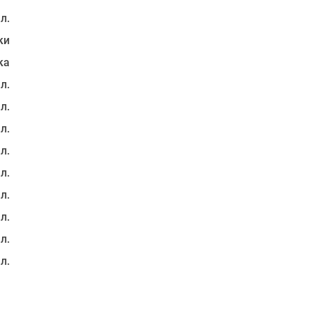
 л.
ки
ка
 л.
 л.
 л.
 л.
 л.
 л.
 л.
 л.
 л.