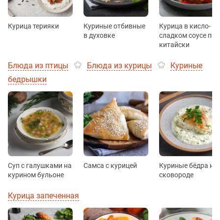
Курица терияки
Куриные отбивные
Курица в кисло-
в духовке
сладком соусе по-
китайски
Блюда из птицы
Блюда из курицы
Куриные
бедрышки
Суп с галушками на
Самса с курицей
Куриные бёдра на
курином бульоне
сковороде
Курица запеченная