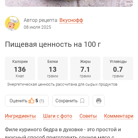
Автор рецепта:
Вкуснофф
08 июля 2025
Пищевая ценность на 100 г
Калории
Белки
Жиры
Углеводы
136
13
7.1
0.7
Ккал
грамм
грамм
грамм
Энергетическая ценность рассчитана для сырых продуктов
Оценить
5
Сохранить
(1)
Ингредиенты
Шаги с фото
Советы
Комментарии
Филе куриного бедра в духовке - это простой и
вкусный способ приготовить сочное мясо с