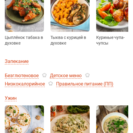
Цыплёнок табака в
Тыква с курицей в
Куриные чупа-
духовке
духовке
чупсы
Запекание
Безглютеновое
Детское меню
Низкокалорийное
Правильное питание (ПП)
Ужин