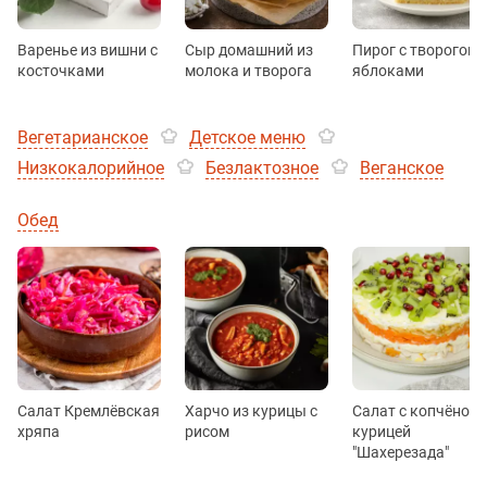
Варенье из вишни с
Сыр домашний из
Пирог с творогом 
косточками
молока и творога
яблоками
Вегетарианское
Детское меню
Низкокалорийное
Безлактозное
Веганское
Обед
Салат Кремлёвская
Харчо из курицы с
Салат с копчёной
хряпа
рисом
курицей
"Шахерезада"