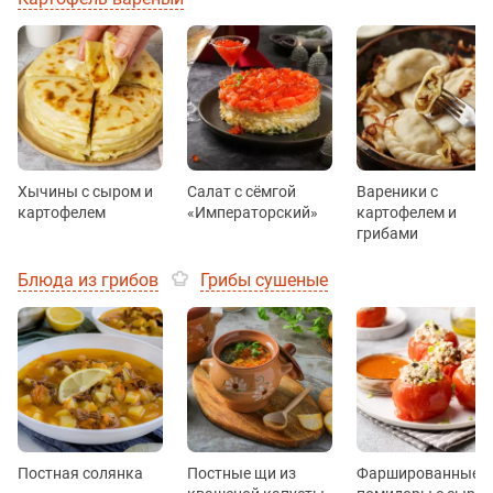
Хычины с сыром и
Салат с сёмгой
Вареники с
картофелем
«Императорский»
картофелем и
грибами
Блюда из грибов
Грибы сушеные
Постная солянка
Постные щи из
Фаршированные