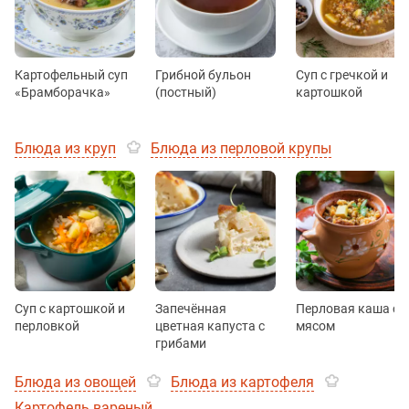
Картофельный суп
Грибной бульон
Суп с гречкой и
«Брамборачка»
(постный)
картошкой
Блюда из круп
Блюда из перловой крупы
Суп с картошкой и
Запечённая
Перловая каша с
перловкой
цветная капуста с
мясом
грибами
Блюда из овощей
Блюда из картофеля
Картофель вареный