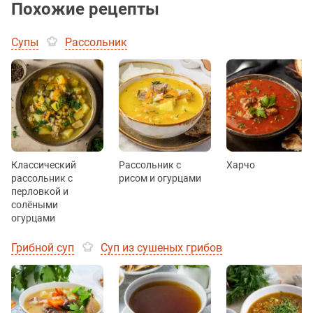
Похожие рецепты
Супы
Рассольник
Классический
Рассольник с
Харчо
рассольник с
рисом и огурцами
перловкой и
солёными
огурцами
Грибной суп
Суп из сушеных грибов