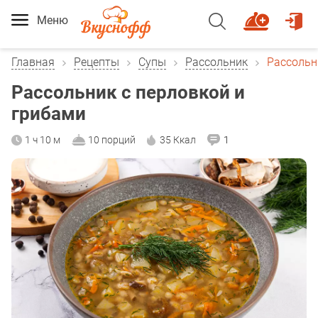
Меню
Главная
Рецепты
Супы
Рассольник
Рассольн
Рассольник с перловкой и
грибами
1 ч 10 м
10 порций
35 Ккал
1