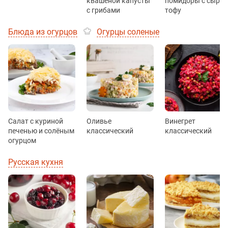
квашеной капусты
помидоры с сыро
с грибами
тофу
Блюда из огурцов
Огурцы соленые
Салат с куриной
Оливье
Винегрет
печенью и солёным
классический
классический
огурцом
Русская кухня