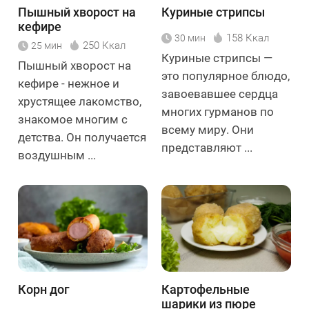
Пышный хворост на
Куриные стрипсы
кефире
158 Ккал
30 мин
250 Ккал
25 мин
Куриные стрипсы —
Пышный хворост на
это популярное блюдо,
кефире - нежное и
завоевавшее сердца
хрустящее лакомство,
многих гурманов по
знакомое многим с
всему миру. Они
детства. Он получается
представляют ...
воздушным ...
Корн дог
Картофельные
шарики из пюре