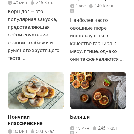
245 Ккал
40 мин
149 Ккал
1 час
Корн дог — это
1
популярная закуска,
Наиболее часто
представляющая
овощные пюре
собой сочетание
используются в
сочной колбаски и
качестве гарнира к
румяного хрустящего
мясу, птице, однако
теста ...
они также являются ...
Пончики
Беляши
классические
246 Ккал
45 мин
503 Ккал
30 мин
1