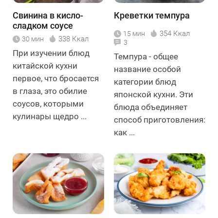
Свинина в кисло-
Креветки темпура
сладком соусе
354 Ккал
15 мин
338 Ккал
30 мин
3
При изучении блюд
Темпура - общее
китайской кухни
название особой
первое, что бросается
категории блюд
в глаза, это обилие
японской кухни. Эти
соусов, которыми
блюда объединяет
кулинары щедро ...
способ приготовления:
как ...