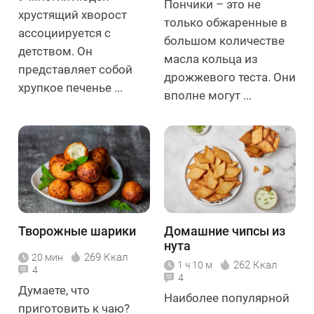
Пончики – это не
хрустящий хворост
только обжаренные в
ассоциируется с
большом количестве
детством. Он
масла кольца из
представляет собой
дрожжевого теста. Они
хрупкое печенье ...
вполне могут ...
Творожные шарики
Домашние чипсы из
нута
269 Ккал
20 мин
262 Ккал
1 ч 10 м
4
4
Думаете, что
Наиболее популярной
приготовить к чаю?