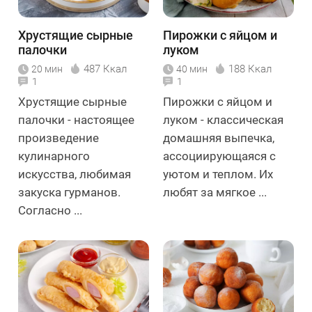
Хрустящие сырные
Пирожки с яйцом и
палочки
луком
487 Ккал
188 Ккал
20 мин
40 мин
1
1
Хрустящие сырные
Пирожки с яйцом и
палочки - настоящее
луком - классическая
произведение
домашняя выпечка,
кулинарного
ассоциирующаяся с
искусства, любимая
уютом и теплом. Их
закуска гурманов.
любят за мягкое ...
Согласно ...