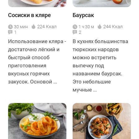
Сосиски в кляре
Баурсак
224 Ккал
244 Ккал
30 мин
1 ч 30 м
1
2
Использование кляра -
В кухнях большинства
достаточно лёгкий и
тюркских народов
быстрый способ
можно встретить
приготовления
выпечку под
вкусных горячих
названием баурсак.
закусок. Основой ...
Это небольшие
мучные ...