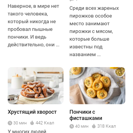
Наверное, в мире нет
Среди всех жареных
такого человека,
пирожков особое
который никогда не
место занимают
пробовал пышные
пирожки с мясом,
пончики. И ведь
которые больше
действительно, они ...
известны под
названием ...
Хрустящий хворост
Пончики с
фисташками
442 Ккал
30 мин
318 Ккал
40 мин
У многих людей