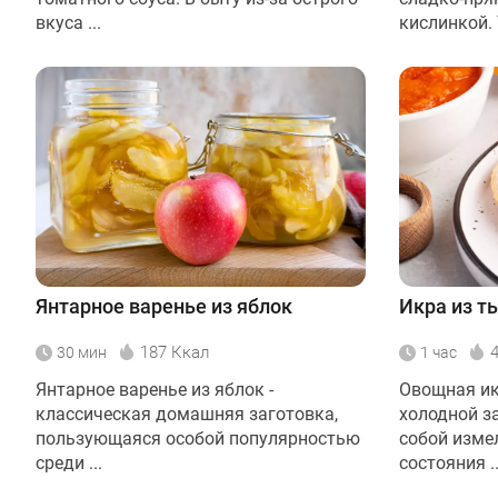
вкуса ...
кислинкой. Т
Янтарное варенье из яблок
Икра из т
187 Ккал
30 мин
1 час
Янтарное варенье из яблок -
Овощная ик
классическая домашняя заготовка,
холодной з
пользующаяся особой популярностью
собой изме
среди ...
состояния ..