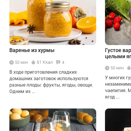
Варенье из хурмы
Густое вар
целыми я
61 Ккал
50 мин
4
50 мин
В ходе приготовления сладких
У многих г
домашних заготовок используются
незаменим
разные плоды: фрукты, ягоды, овощи.
чаепития. 
Одним из ...
ягод ...