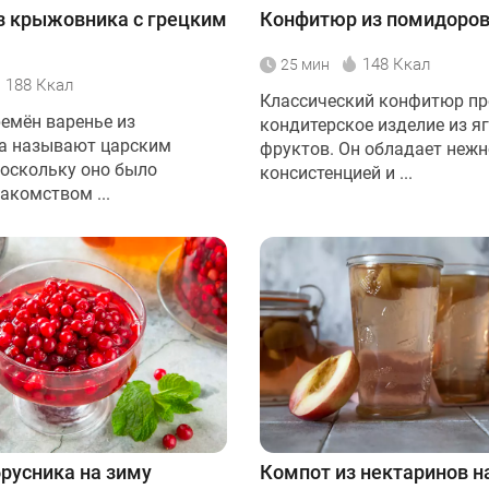
з крыжовника с грецким
Конфитюр из помидоро
148 Ккал
25 мин
188 Ккал
Классический конфитюр пр
ремён варенье из
кондитерское изделие из яг
а называют царским
фруктов. Он обладает неж
поскольку оно было
консистенцией и ...
комством ...
русника на зиму
Компот из нектаринов н