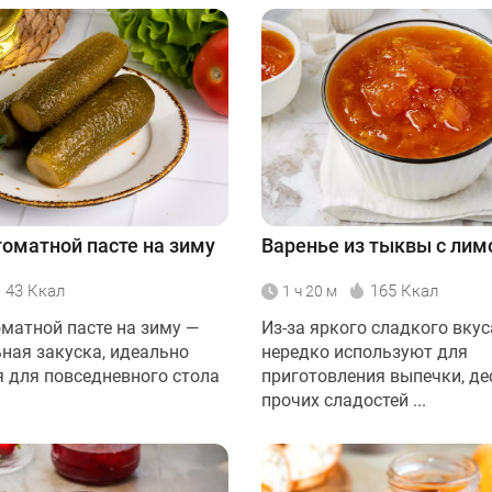
томатной пасте на зиму
Варенье из тыквы с ли
43 Ккал
165 Ккал
1 ч 20 м
оматной пасте на зиму —
Из-за яркого сладкого вку
ьная закуска, идеально
нередко используют для
 для повседневного стола
приготовления выпечки, де
прочих сладостей ...