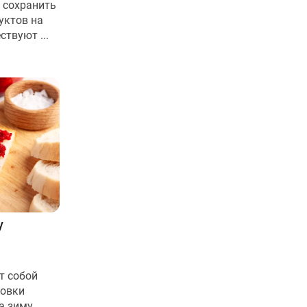
 сохранить
уктов на
ствуют ...
у
т собой
товки
а зиму.