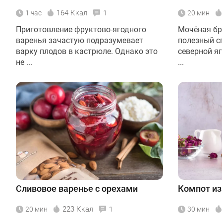
164 Ккал
1 час
1
20 мин
Приготовление фруктово-ягодного
Мочёная бру
варенья зачастую подразумевает
полезный с
варку плодов в кастрюле. Однако это
северной я
не ...
...
Сливовое варенье с орехами
Компот из
223 Ккал
20 мин
1
30 мин