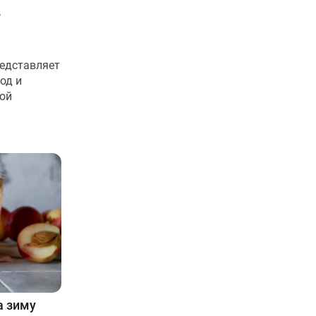
в
едставляет
од и
ной
а зиму