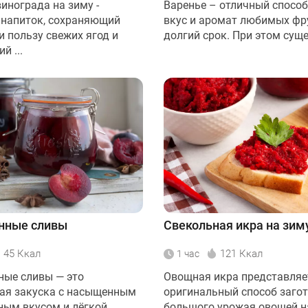
инограда на зиму -
Варенье – отличный способ
напиток, сохраняющий
вкус и аромат любимых фр
и пользу свежих ягод и
долгий срок. При этом суще
й ...
нные сливы
Свекольная икра на зим
45 Ккал
121 Ккал
1 час
ые сливы — это
Овощная икра представляе
ая закуска с насыщенным
оригинальный способ заго
ным вкусом и лёгкой
большого урожая овощей н