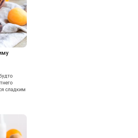
иму
будто
етнего
ся сладким