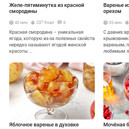
Желе-пятиминутка из красной
Варенье и
смородины
орехом
237 Ккал
40 мин
6
35 мин
Красная смородина – уникальная
С давних в
ягода, которую из-за полезных свойств
крыжовник
нередко называют ягодой женской
вареньем, 
красоты ...
любимым ла
Яблочное варенье в духовке
Мочёная б