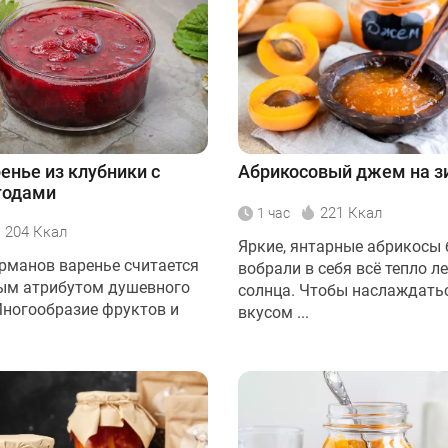
енье из клубники с
Абрикосовый джем на з
годами
221 Ккал
1 час
204 Ккал
Яркие, янтарные абрикосы 
урманов варенье считается
вобрали в себя всё тепло л
ым атрибутом душевного
солнца. Чтобы наслаждать
Многообразие фруктов и
вкусом ...