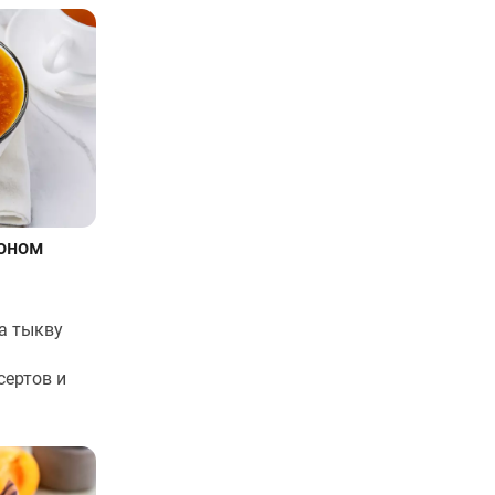
моном
са тыкву
сертов и