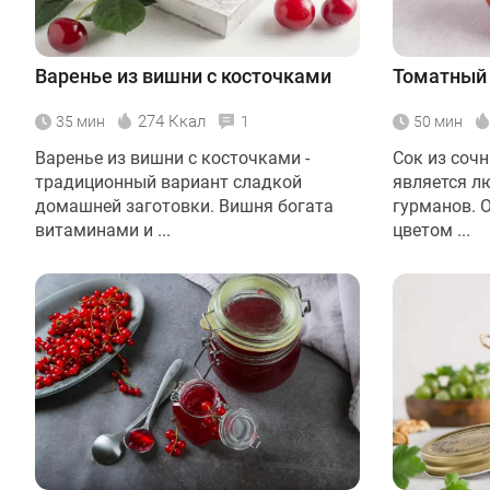
Варенье из вишни с косточками
Томатный 
274 Ккал
35 мин
1
50 мин
Варенье из вишни с косточками -
Сок из соч
традиционный вариант сладкой
является л
домашней заготовки. Вишня богата
гурманов. 
витаминами и ...
цветом ...