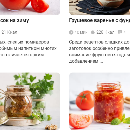
сок на зиму
Грушевое варенье с фу
21 Ккал
228 Ккал
40 мин
4
ных, спелых помидоров
Среди рецептов сладких д
юбимым напитком многих
заготовок особенно привл
Он отличается ярким
внимание фруктово-ягодны
добавлением ...