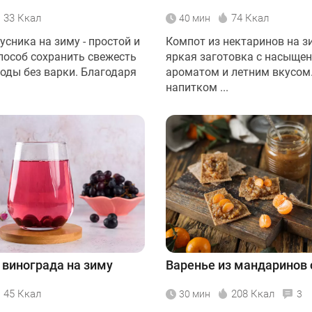
33 Ккал
74 Ккал
40 мин
сника на зиму - простой и
Компот из нектаринов на з
пособ сохранить свежесть
яркая заготовка с насыще
годы без варки. Благодаря
ароматом и летним вкусом
напитком ...
 винограда на зиму
Варенье из мандаринов 
45 Ккал
208 Ккал
30 мин
3