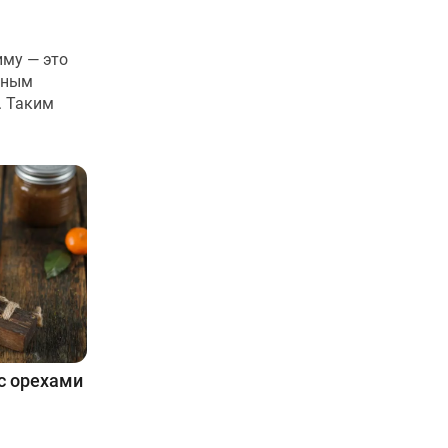
иму — это
нным
. Таким
с орехами