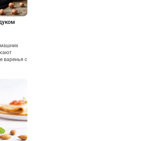
ндуком
омашних
екают
е варенья с