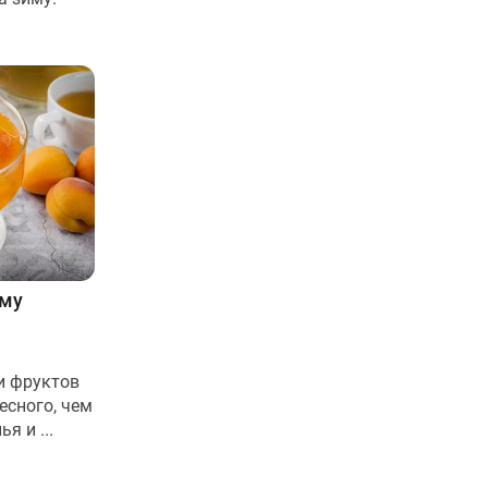
иму
и фруктов
есного, чем
я и ...