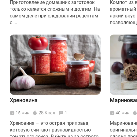
Приготовление домашних заготовок
Компот из в
только кажется сложным и долгим. На
ароматный 
самом деле при следовании рецептам
яркий вкус 
с ...
позволяющи
Хреновина
Маринова
28 Ккал
15 мин
1
40 мин
Хреновина – это острая приправа,
Маринованн
которую считают разновидностью
оригинальн
томатного соуса. В быту из-за острого
сладко-пря