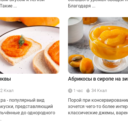
акие ...
Благодаря ...
ыквы
Абрикосы в сиропе на з
42 Ккал
34 Ккал
1 час
ра - популярный вид
Порой при консервировани
акуски, представляющий
хочется чего-то более интер
льчённые до однородного
классические джемы, варень
.