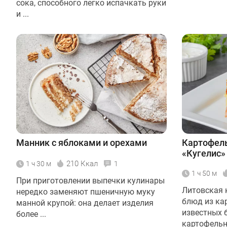
сока, способного легко испачкать руки
и ...
Манник с яблоками и орехами
Картофель
«Кугелис»
210 Ккал
1 ч 30 м
1
1 ч 50 м
При приготовлении выпечки кулинары
Литовская 
нередко заменяют пшеничную муку
блюд из ка
манной крупой: она делает изделия
известных 
более ...
картофельна