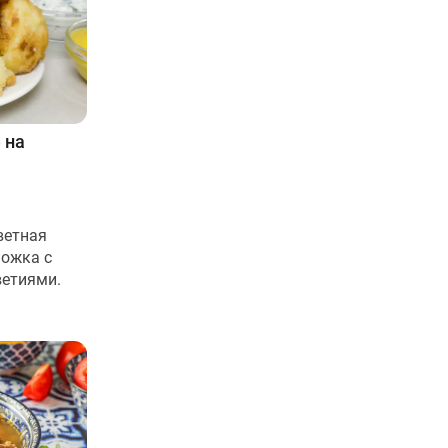
 на
ветная
ножка с
етиями.