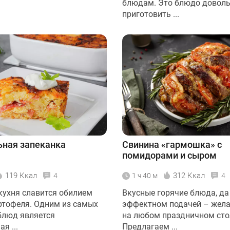
блюдам. Это блюдо доволь
приготовить ...
ная запеканка
Свинина «гармошка» с
помидорами и сыром
119 Ккал
312 Ккал
4
1 ч 40 м
4
кухня славится обилием
Вкусные горячие блюда, да 
ртофеля. Одним из самых
эффектном подачей – жела
блюд является
на любом праздничном сто
я ...
Предлагаем ...