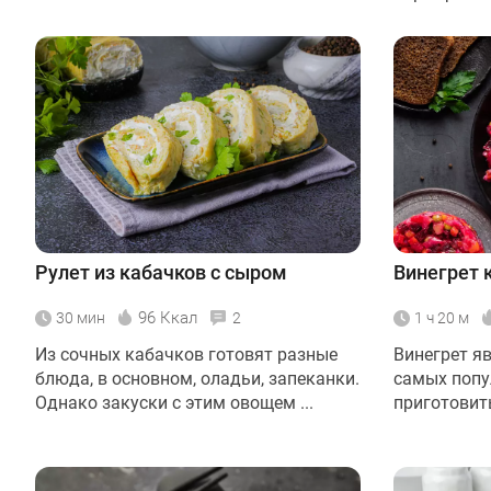
Рулет из кабачков с сыром
Винегрет 
96 Ккал
30 мин
2
1 ч 20 м
Из сочных кабачков готовят разные
Винегрет яв
блюда, в основном, оладьи, запеканки.
самых попу
Однако закуски с этим овощем ...
приготовить