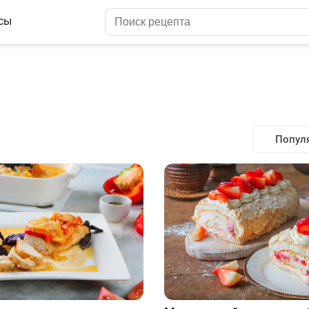
сы
Попул