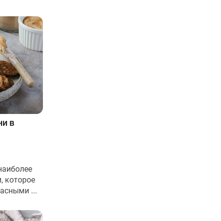
ни в
наиболее
, которое
асными ...