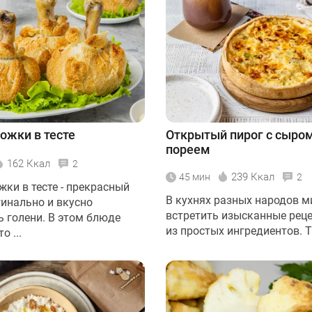
ожки в тесте
Открытый пирог с сыром
пореем
162 Ккал
2
239 Ккал
45 мин
2
ки в тесте - прекрасный
В кухнях разных народов 
гинально и вкусно
встретить изысканные рец
ь голени. В этом блюде
из простых ингредиентов. Та
о ...