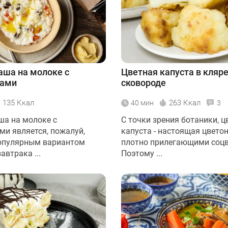
аша на молоке с
Цветная капуста в кляре
тами
сковороде
135 Ккал
263 Ккал
40 мин
3
ша на молоке с
С точки зрения ботаники, ц
ми является, пожалуй,
капуста - настоящая цвето
опулярным вариантом
плотно прилегающими соцв
автрака ...
Поэтому ...