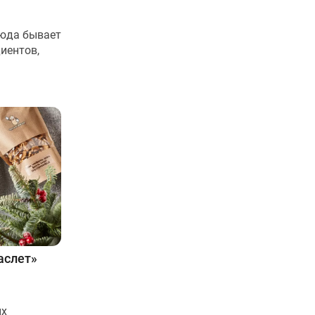
люда бывает
иентов,
аслет»
ых