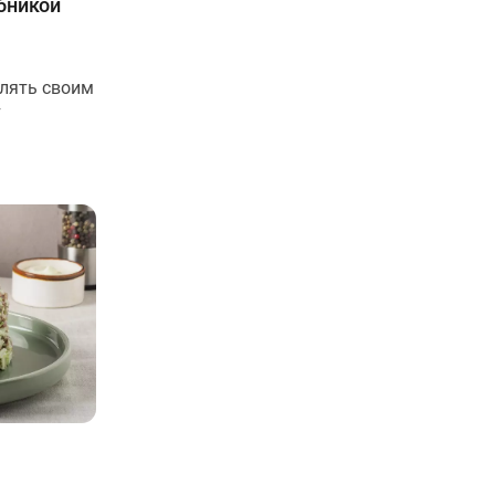
бникой
влять своим
т