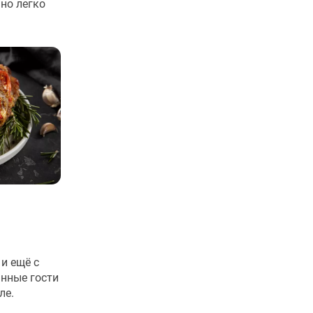
но легко
и ещё с
нные гости
ле.