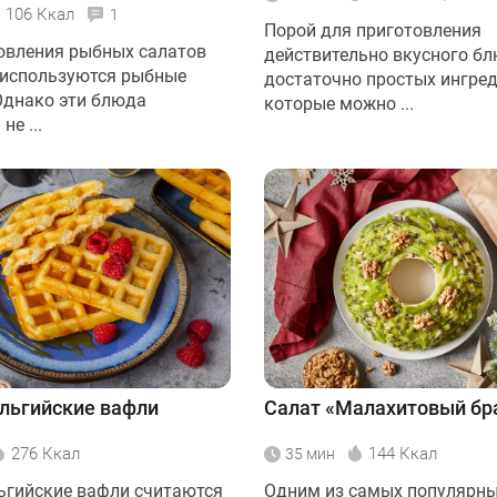
106 Ккал
1
Порой для приготовления
овления рыбных салатов
действительно вкусного б
 используются рыбные
достаточно простых ингред
Однако эти блюда
которые можно ...
не ...
льгийские вафли
Салат «Малахитовый бр
276 Ккал
144 Ккал
35 мин
ьгийские вафли считаются
Одним из самых популярн