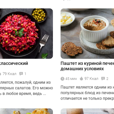
классический
Паштет из куриной пече
домашних условиях
79 Ккал
1
97 Ккал
45 мин
2
ляется, пожалуй, одним из
Паштет является одним из 
лярных салатов. Его можно
популярных блюд из печени
 в любое время, ведь ...
отличается не только прекр