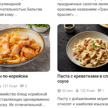
кулинарной
праздничных салатов являе
чательностью Бельгии.
красивым названием «Гра
ёгкому ...
браслет» ...
ы по-корейски
Паста с креветками в с
соусе
131 Ккал
3
132 Ккал
30 мин
1
 семейство блюд корейской
Пасту с добавлением море
дставляющих одновременно
относят к наиболее изыск
уску. Их отличительной ...