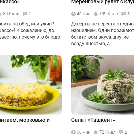
икассо»
Меренговый рулет с клу
89 Ккал
199 Ккал
1
40 мин
3
овить на обед или ужин?
Десерты не перестают уди
кассо»! К сожалению, до
изобилием. Одни поражаю
звестно, почему это блюдо
богатством вкуса, другие –
воздушностью, а ...
интаем, морковью и
Салат «Ташкент»
72 Ккал
50 мин
2