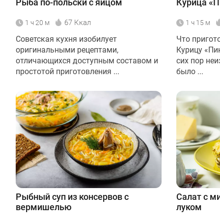
Рыба по-польски с яйцом
Курица «П
67 Ккал
1 ч 20 м
1 ч 15 м
Советская кухня изобилует
Что пригот
оригинальными рецептами,
Курицу «Пи
отличающихся доступным составом и
сих пор неи
простотой приготовления ...
было ...
Рыбный суп из консервов с
Салат с м
вермишелью
луком