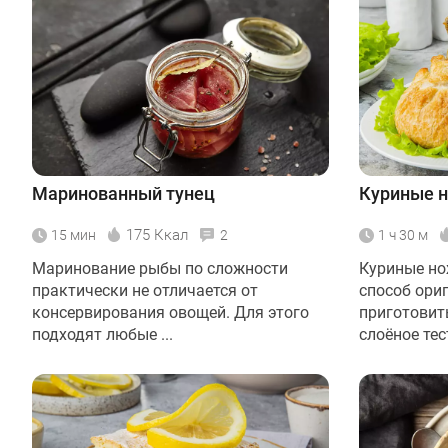
Маринованный тунец
Куриные н
175 Ккал
15 мин
2
1 ч 30 м
Маринование рыбы по сложности
Куриные нож
практически не отличается от
способ ори
консервирования овощей. Для этого
приготовит
подходят любые ...
слоёное тест