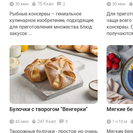
75 Ккал
30 мин
2
30 мин
Рыбные консервы – гениальное
Для пригот
кулинарное изобретение, подходящее
чаще всего
для приготовления множества блюд:
консервы. 
закусок ...
получаются 
Булочки с творогом "Венгерки"
Мягкие бе
241 Ккал
45 мин
3
1 ч 10 м
Творожные булочки - простое, но очень
Мягкие бел