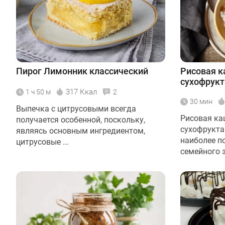
Пирог Лимонник классический
Рисовая к
сухофрук
317 Ккал
1 ч 50 м
2
30 мин
Выпечка с цитрусовыми всегда
Рисовая ка
получается особенной, поскольку,
сухофрукта
являясь основным ингредиентом,
наиболее п
цитрусовые ...
семейного з