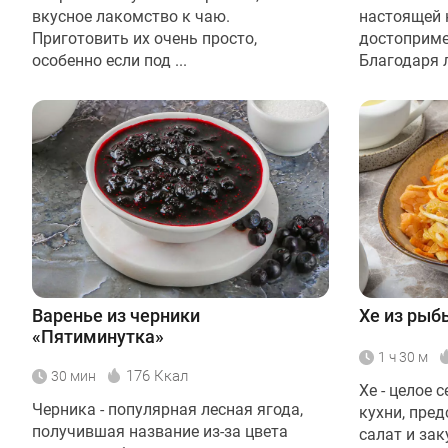
вкусное лакомство к чаю.
настоящей 
Приготовить их очень просто,
достоприме
особенно если под ...
Благодаря л
Варенье из черники
Хе из рыб
«Пятиминутка»
1 ч 30 м
176 Ккал
30 мин
Хе - целое
Черника - популярная лесная ягода,
кухни, пре
получившая название из-за цвета
салат и зак