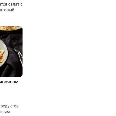
тся салат с
натовый
ливочном
продуктов
анным