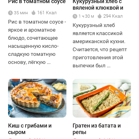
Рис в томатном соусе
Кукурузный хлеб с
вяленой клюквой и
161 Ккал
35 мин
орехами
294 Ккал
1 ч 30 м
Рис в томатном соусе -
Кукурузный хлеб
яркое и ароматное
является классикой
блюдо, сочетающее
американской кухни.
насыщенную кисло-
Считается, что рецепт
сладкую томатную
приготовления этой
основу, лёгкую ...
выпечки был ...
Киш с грибами и
Гратен из батата и
сыром
репы