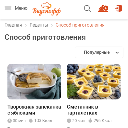
Меню
Главная
Рецепты
Способ приготовления
Способ приготовления
Популярные
Творожная запеканка
Сметанник в
с яблоками
тарталетках
103 Ккал
296 Ккал
30 мин
20 мин