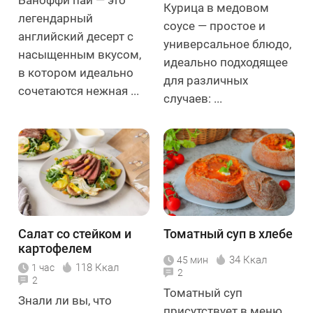
Курица в медовом
легендарный
соусе — простое и
английский десерт с
универсальное блюдо,
насыщенным вкусом,
идеально подходящее
в котором идеально
для различных
сочетаются нежная ...
случаев: ...
Салат со стейком и
Томатный суп в хлебе
картофелем
34 Ккал
45 мин
118 Ккал
1 час
2
2
Томатный суп
Знали ли вы, что
присутствует в меню