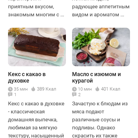
приятным вкусом,
радующее аппетитным
знакомым многим с ...
видом и ароматом ...
Кекс с какао в
Масло с изюмом и
духовке
курагой
389 Ккал
401 Ккал
35 мин
10 мин
1
2
Кекс с какао в духовке
Зачастую к блюдам из
- классическая
мяса подают
домашняя выпечка,
различные соусы и
любимая за мягкую
подливы. Однако
текстуру, насыщенный
скрасить их также