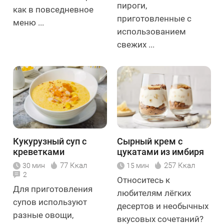
пироги,
как в повседневное
приготовленные с
меню ...
использованием
свежих ...
Кукурузный суп с
Сырный крем с
креветками
цукатами из имбиря
77 Ккал
257 Ккал
30 мин
15 мин
2
Относитесь к
Для приготовления
любителям лёгких
супов используют
десертов и необычных
разные овощи,
вкусовых сочетаний?