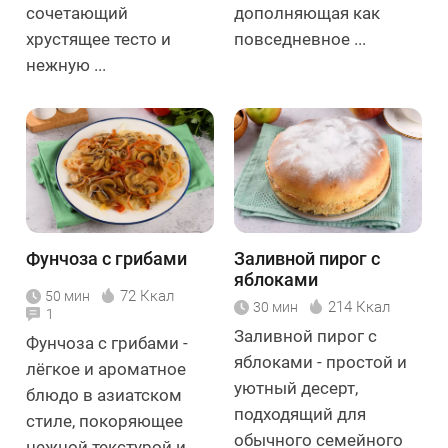
сочетающий
дополняющая как
хрустящее тесто и
повседневное ...
нежную ...
Фунчоза с грибами
Заливной пирог с
яблоками
72 Ккал
50 мин
214 Ккал
30 мин
1
Заливной пирог с
Фунчоза с грибами -
яблоками - простой и
лёгкое и ароматное
уютный десерт,
блюдо в азиатском
подходящий для
стиле, покоряющее
обычного семейного
нежной текстурой и