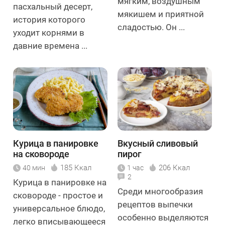
мягким, воздушным
пасхальный десерт,
мякишем и приятной
история которого
сладостью. Он ...
уходит корнями в
давние времена ...
Курица в панировке
Вкусный сливовый
на сковороде
пирог
185 Ккал
206 Ккал
40 мин
1 час
2
Курица в панировке на
Среди многообразия
сковороде - простое и
рецептов выпечки
универсальное блюдо,
особенно выделяются
легко вписывающееся