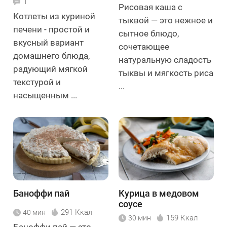
1
Рисовая каша с
Котлеты из куриной
тыквой — это нежное и
печени - простой и
сытное блюдо,
вкусный вариант
сочетающее
домашнего блюда,
натуральную сладость
радующий мягкой
тыквы и мягкость риса
текстурой и
...
насыщенным ...
Баноффи пай
Курица в медовом
соусе
291 Ккал
40 мин
159 Ккал
30 мин
Баноффи пай — это