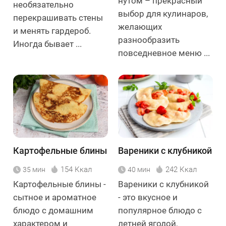
нутом – прекрасный
необязательно
выбор для кулинаров,
перекрашивать стены
желающих
и менять гардероб.
разнообразить
Иногда бывает ...
повседневное меню ...
Картофельные блины
Вареники с клубникой
154 Ккал
242 Ккал
35 мин
40 мин
Картофельные блины -
Вареники с клубникой
сытное и ароматное
- это вкусное и
блюдо с домашним
популярное блюдо с
характером и
летней ягодой,