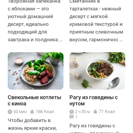
Творожная запеканка
Сметанник в
с яблоками — это
тарталетках - нежный
уютный домашний
десерт с мягкой
десерт, идеально
кремовой текстурой и
подходящий для
приятным сливочным
завтрака и полдника ...
вкусом, гармонично ...
Свекольные котлеты
Рагу из говядины с
с киноа
нутом
166 Ккал
71 Ккал
50 мин
2 ч 30 м
1
Чтобы добавить в
Рагу из говядины с
жизнь яркие краски,