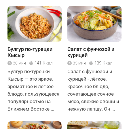
Булгур по-турецки
Салат с фунчозой и
Кысыр
курицей
141 Ккал
139 Ккал
30 мин
35 мин
Булгур по-турецки
Салат с фунчозой и
Кысыр — это яркое,
курицей - лёгкое,
ароматное и лёгкое
красочное блюдо,
блюдо, пользующееся
сочетающее сочное
популярностью на
мясо, свежие овощи и
Ближнем Востоке ...
нежную лапшу. Он ...