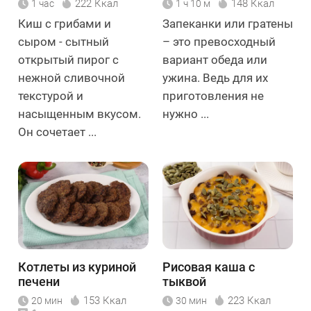
222 Ккал
148 Ккал
1 час
1 ч 10 м
Киш с грибами и
Запеканки или гратены
сыром - сытный
– это превосходный
открытый пирог с
вариант обеда или
нежной сливочной
ужина. Ведь для их
текстурой и
приготовления не
насыщенным вкусом.
нужно ...
Он сочетает ...
Котлеты из куриной
Рисовая каша с
печени
тыквой
153 Ккал
223 Ккал
20 мин
30 мин