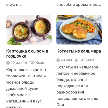
вкус и ...
способно ароматное ...
Картошка с сыром в
Котлеты из кальмара
горшочке
147 Ккал
40 мин
102 Ккал
20 мин
Котлеты из кальмара -
Картошка с сыром в
лёгкое и необычное
горшочке - сытное и
блюдо, отлично
уютное блюдо
подходящее для
домашней кухни,
разнообразия
любимое за
повседневного меню.
насыщенный вкус,
Они ...
нежную ...