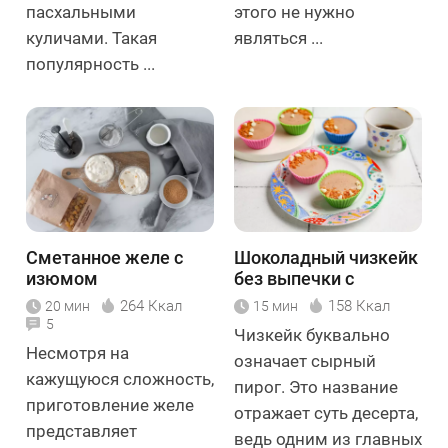
пасхальными
этого не нужно
куличами. Такая
являться ...
популярность ...
Сметанное желе с
Шоколадный чизкейк
изюмом
без выпечки с
творогом
264 Ккал
158 Ккал
20 мин
15 мин
5
Чизкейк буквально
Несмотря на
означает сырный
кажущуюся сложность,
пирог. Это название
приготовление желе
отражает суть десерта,
представляет
ведь одним из главных