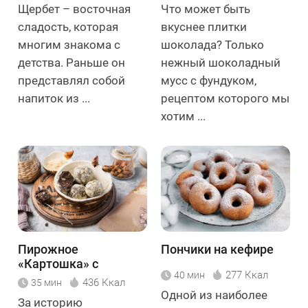
Щербет – восточная
Что может быть
сладость, которая
вкуснее плитки
многим знакома с
шоколада? Только
детства. Раньше он
нежный шоколадный
представлял собой
мусс с фундуком,
напиток из ...
рецептом которого мы
хотим ...
Пирожное
Пончики на кефире
«Картошка» с
277 Ккал
40 мин
миндалём
436 Ккал
35 мин
Одной из наиболее
За историю