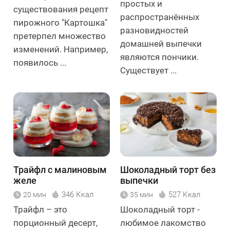
простых и
существования рецепт
распространённых
пирожного "Картошка"
разновидностей
претерпел множество
домашней выпечки
изменений. Например,
являются пончики.
появилось ...
Существует ...
Трайфл с малиновым
Шоколадный торт без
желе
выпечки
346 Ккал
527 Ккал
20 мин
35 мин
Трайфл – это
Шоколадный торт -
порционный десерт,
любимое лакомство