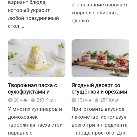
вариант блюда,
его название означает
который украсит
«варёные сливки»,
любой праздничный
однако ...
стол ...
Творожная пасха с
Ягодный десерт со
сухофруктами и
сгущёнкой и орехами
миндалём
250 Ккал
287 Ккал
20 мин
15 мин
У многих кулинаров и
Приготовить вкусное
домохозяек
лакомство, используя
творожная пасха стоит
всего три ингредиента
наравне с
- проще простого! Для