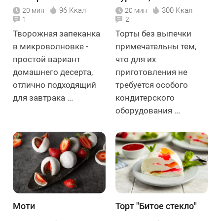
миндалём
96 Ккал
300 Ккал
20 мин
20 мин
1
2
Творожная запеканка
Торты без выпечки
в микроволновке -
примечательны тем,
простой вариант
что для их
домашнего десерта,
приготовления не
отлично подходящий
требуется особого
для завтрака ...
кондитерского
оборудования ...
Моти
Торт "Битое стекло"