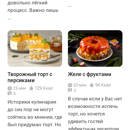
довольно лёгкий
...
процесс. Важно лишь
...
Творожный торт с
Желе с фруктами
персиками
94 Ккал
20 мин
129 Ккал
25 мин
2
5
В случае если у Вас нет
Историки кулинарии
возможности испечь
до сих пор не могут
торт, но хочется
сойтись во мнении, где
удивить гостей
был придуман торт. Но
эффектным десертом,