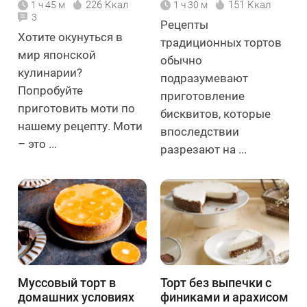
226 Ккал
151 Ккал
1 ч 45 м
1 ч 30 м
3
Рецепты
Хотите окунуться в
традиционных тортов
мир японской
обычно
кулинарии?
подразумевают
Попробуйте
приготовление
приготовить моти по
бисквитов, которые
нашему рецепту. Моти
впоследствии
– это ...
разрезают на ...
Муссовый торт в
Торт без выпечки с
домашних условиях
финиками и арахисом