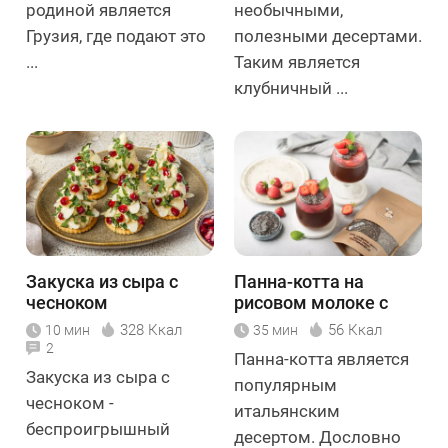
родиной является
необычными,
Грузия, где подают это
полезными десертами.
...
Таким является
клубничный ...
Закуска из сыра с
Панна-котта на
чесноком
рисовом молоке с
клубникой
328 Ккал
56 Ккал
10 мин
35 мин
2
Панна-котта является
Закуска из сыра с
популярным
чесноком -
итальянским
беспроигрышный
десертом. Дословно