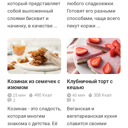
который представляет
любого сладкоежки.
собой выложенный
Готовят его разными
слоями бисквит и
способами, чаще всего
начинку, в качестве ...
пекут коржи ...
Козинак из семечек с
Клубничный торт с
изюмом
кешью
490 Ккал
308 Ккал
25 мин
40 мин
2
9
Козинак - это сладость,
Веганская и
которая многим
вегетарианская кухня
знакома с детства. Её
славится своими