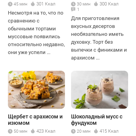
301 Ккал
300 Ккал
45 мин
30 мин
1
Несмотря на то, что по
Для приготовления
сравнению с
вкусных десертов
обычными тортами
необязательно иметь
муссовые появились
духовку. Торт без
относительно недавно,
выпечки с финиками и
они уже успели ...
арахисом ...
Щербет с арахисом и
Шоколадный мусс с
изюмом
фундуком
423 Ккал
415 Ккал
50 мин
20 мин