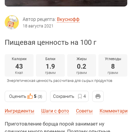
Автор рецепта:
Вкуснофф
18 августа 2021
Пищевая ценность на 100 г
Калории
Белки
Жиры
Углеводы
43
1.9
0.2
8
Ккал
грамм
грамм
грамм
Энергетическая ценность рассчитана для сырых продуктов
Оценить
5
Сохранить
4
(3)
Ингредиенты
Шаги с фото
Советы
Комментарии
Приготовление борща порой занимает ну
слишком много времени. Поэтому опытные