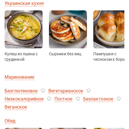
Украинская кухня
Кулеш из пшена с
Сырники без яиц
Пампушки с
грудинкой
чесноком к борщу
Маринование
Безглютеновое
Вегетарианское
Низкокалорийное
Постное
Безлактозное
Веганское
Обед