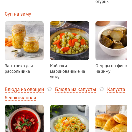
огурцы
Суп на зиму
Заготовка для
Кабачки
Огурцы по-фински
рассольника
маринованные на
на зиму
зиму
Блюда из овощей
Блюда из капусты
Капуста
белокочанная