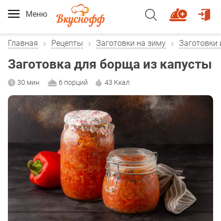
Меню
Главная
Рецепты
Заготовки на зиму
Заготовки 
Заготовка для борща из капусты
30 мин
6 порций
43 Ккал