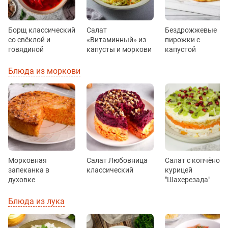
Борщ классический
Салат
Бездрожжевые
со свёклой и
«Витаминный» из
пирожки с
говядиной
капусты и моркови
капустой
Блюда из моркови
Морковная
Салат Любовница
Салат с копчёной
запеканка в
классический
курицей
духовке
"Шахерезада"
Блюда из лука