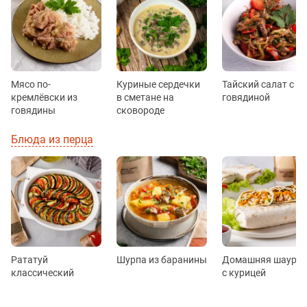
Мясо по-
Куриные сердечки
Тайский салат с
кремлёвски из
в сметане на
говядиной
говядины
сковороде
Блюда из перца
Рататуй
Шурпа из баранины
Домашняя шаурм
классический
с курицей