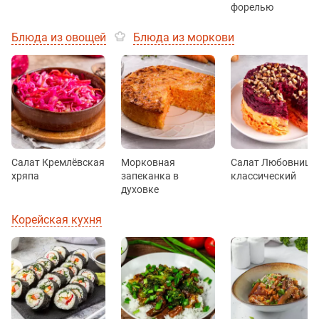
форелью
Блюда из овощей
Блюда из моркови
Салат Кремлёвская
Морковная
Салат Любовница
хряпа
запеканка в
классический
духовке
Корейская кухня