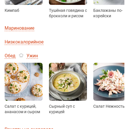
Кимпаб
Тушёная говядина с
Баклажаны по-
брокколи и рисом
корейски
Маринование
Низкокалорийное
Обед
Ужин
Салат с курицей,
Сырный суп с
Салат Нежность
ананасом и сыром
курицей