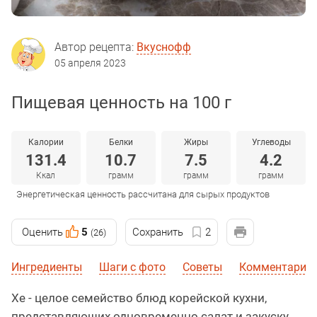
Автор рецепта:
Вкуснофф
05 апреля 2023
Пищевая ценность на 100 г
Калории
Белки
Жиры
Углеводы
131.4
10.7
7.5
4.2
Ккал
грамм
грамм
грамм
Энергетическая ценность рассчитана для сырых продуктов
Оценить
5
Сохранить
2
(26)
Ингредиенты
Шаги с фото
Советы
Комментарии 
Хе - целое семейство блюд корейской кухни,
представляющих одновременно салат и закуску.