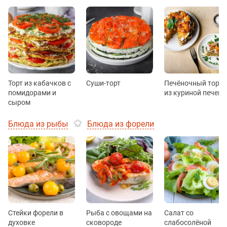
Торт из кабачков с
Суши-торт
Печёночный торт
помидорами и
из куриной печени
сыром
Блюда из рыбы
Блюда из форели
Стейки форели в
Рыба с овощами на
Салат со
духовке
сковороде
слабосолёной