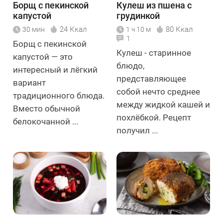
Борщ с пекинской
Кулеш из пшена с
капустой
грудинкой
24 Ккал
80 Ккал
30 мин
1 ч 10 м
1
Борщ с пекинской
Кулеш - старинное
капустой — это
блюдо,
интересный и лёгкий
представляющее
вариант
собой нечто среднее
традиционного блюда.
между жидкой кашей и
Вместо обычной
похлёбкой. Рецепт
белокочанной ...
получил ...