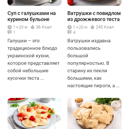
Суп с галушками на
Ватрушки с повидлом
курином бульоне
из дрожжевого теста
36 Ккал
245 Ккал
1 ч 20 м
1 ч 20 м
1
4
Галушки – это
Ватрушки издавна
традиционное блюдо
пользовались
украинской кухни,
большой
которое представляет
популярностью. В
собой небольшие
старину их пекли
кусочки теста ...
большими, как
настоящие пироги, а ...