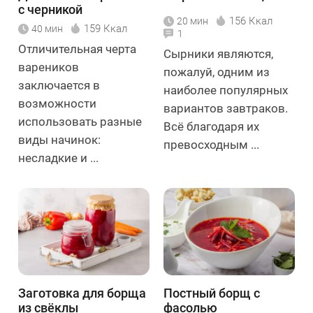
с черникой
156 Ккал
20 мин
159 Ккал
40 мин
1
Отличительная черта
Сырники являются,
вареников
пожалуй, одним из
заключается в
наиболее популярных
возможности
вариантов завтраков.
использовать разные
Всё благодаря их
виды начинок:
превосходным ...
несладкие и ...
Заготовка для борща
Постный борщ с
из свёклы
фасолью