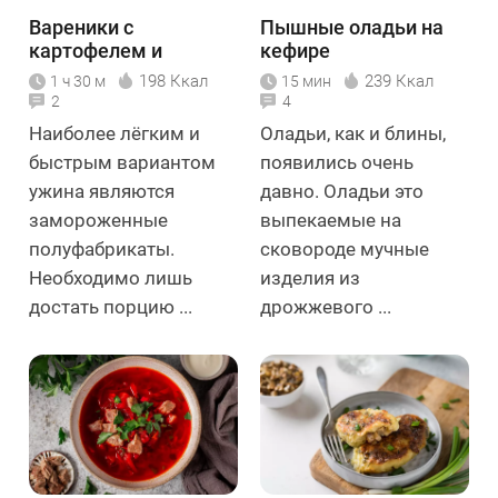
Вареники с
Пышные оладьи на
картофелем и
кефире
грибами
198 Ккал
239 Ккал
1 ч 30 м
15 мин
2
4
Наиболее лёгким и
Оладьи, как и блины,
быстрым вариантом
появились очень
ужина являются
давно. Оладьи это
замороженные
выпекаемые на
полуфабрикаты.
сковороде мучные
Необходимо лишь
изделия из
достать порцию ...
дрожжевого ...