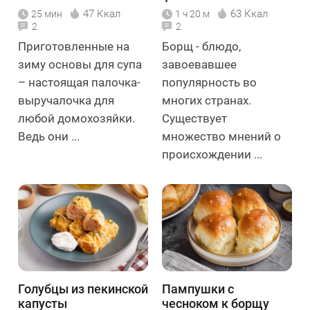
47 Ккал
63 Ккал
25 мин
1 ч 20 м
2
2
Приготовленные на
Борщ - блюдо,
зиму основы для супа
завоевавшее
– настоящая палочка-
популярность во
выручалочка для
многих странах.
любой домохозяйки.
Существует
Ведь они ...
множество мнений о
происхождении ...
Голубцы из пекинской
Пампушки с
капусты
чесноком к борщу