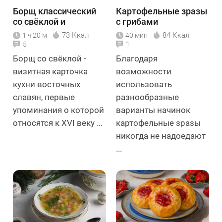
Борщ классический
Картофельные зразы
со свёклой и
с грибами
говядиной
73 Ккал
84 Ккал
1 ч 20 м
40 мин
5
1
Борщ со свёклой -
Благодаря
визитная карточка
возможности
кухни восточных
использовать
славян, первые
разнообразные
упоминания о которой
варианты начинок
относятся к XVI веку ...
картофельные зразы
никогда не надоедают
...