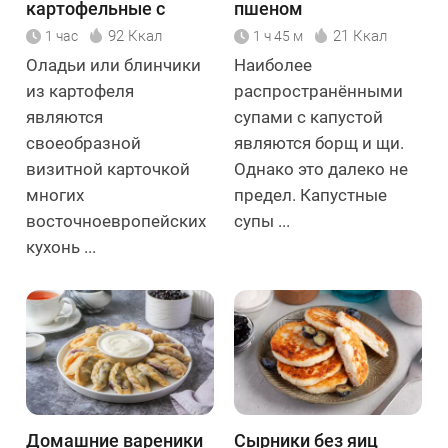
картофельные с
пшеном
грибами
92 Ккал
21 Ккал
1 час
1 ч 45 м
Оладьи или блинчики
Наиболее
из картофеля
распространёнными
являются
супами с капустой
своеобразной
являются борщ и щи.
визитной карточкой
Однако это далеко не
многих
предел. Капустные
восточноевропейских
супы ...
кухонь ...
Домашние вареники
Сырники без яиц