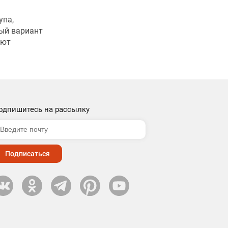
упа,
дый вариант
ают
одпишитесь на рассылку
Подписаться