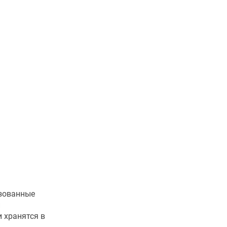
изованные
и
 хранятся в