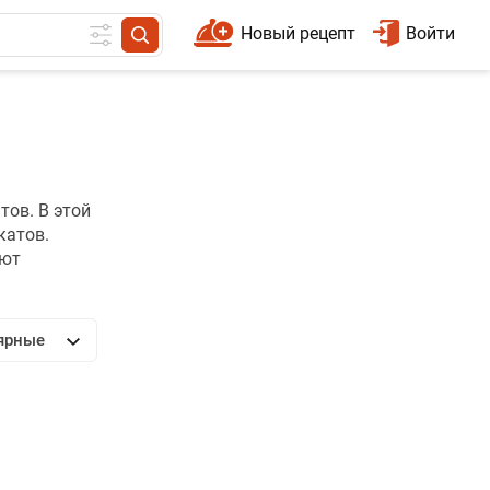
Новый рецепт
Войти
тов. В этой
катов.
ают
ярные