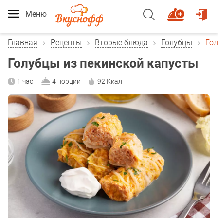
Меню
Главная
Рецепты
Вторые блюда
Голубцы
Гол
Голубцы из пекинской капусты
1 час
4 порции
92 Ккал