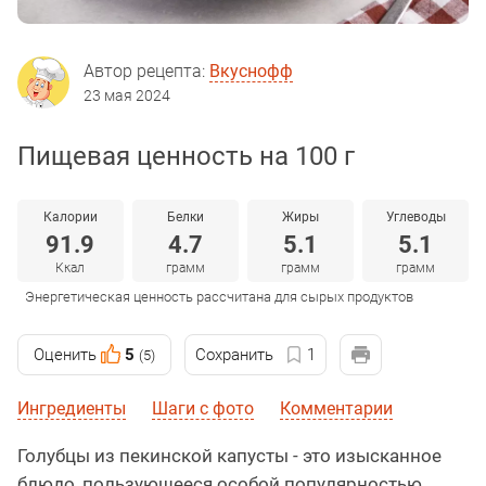
Автор рецепта:
Вкуснофф
23 мая 2024
Пищевая ценность на 100 г
Калории
Белки
Жиры
Углеводы
91.9
4.7
5.1
5.1
Ккал
грамм
грамм
грамм
Энергетическая ценность рассчитана для сырых продуктов
Оценить
5
Сохранить
1
(5)
Ингредиенты
Шаги с фото
Комментарии
Голубцы из пекинской капусты - это изысканное
блюдо, пользующееся особой популярностью