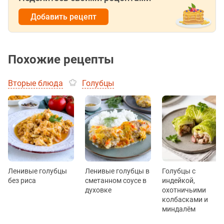
Добавить рецепт
Похожие рецепты
Вторые блюда
Голубцы
Ленивые голубцы
Ленивые голубцы в
Голубцы с
без риса
сметанном соусе в
индейкой,
духовке
охотничьими
колбасками и
миндалём