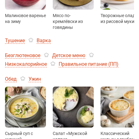
Малиновое варенье
Мясо по-
Творожные оладь
на зиму
кремлёвски из
из рисовой муки
говядины
Тушение
Варка
Безглютеновое
Детское меню
Низкокалорийное
Правильное питание (ПП)
Обед
Ужин
Сырный суп с
Салат «Мужской
Классический