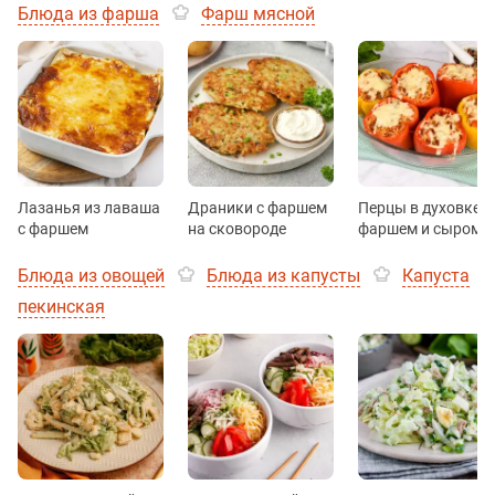
Блюда из фарша
Фарш мясной
Лазанья из лаваша
Драники с фаршем
Перцы в духовке с
с фаршем
на сковороде
фаршем и сыром
Блюда из овощей
Блюда из капусты
Капуста
пекинская