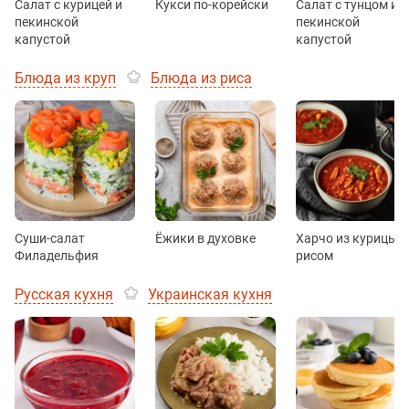
Салат с курицей и
Кукси по-корейски
Салат с тунцом и
пекинской
пекинской
капустой
капустой
Блюда из круп
Блюда из риса
Суши-салат
Ёжики в духовке
Харчо из курицы с
Филадельфия
рисом
Русская кухня
Украинская кухня