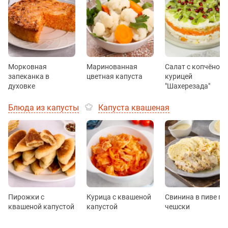
Морковная
Маринованная
Салат с копчёной
запеканка в
цветная капуста
курицей
духовке
"Шахерезада"
Блюда из капусты
Капуста квашеная
Пирожки с
Курица с квашеной
Свинина в пиве по
квашеной капустой
капустой
чешски