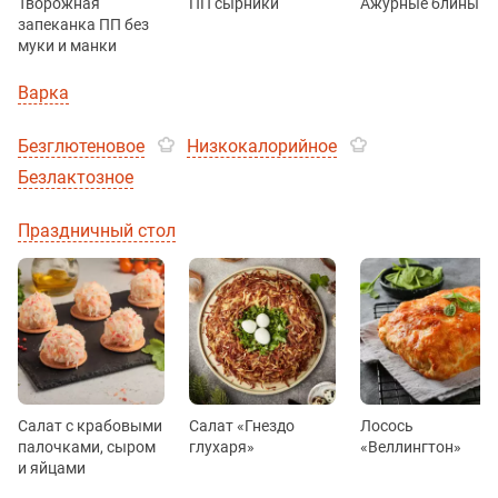
Творожная
ПП сырники
Ажурные блины
запеканка ПП без
муки и манки
Варка
Безглютеновое
Низкокалорийное
Безлактозное
Праздничный стол
Салат с крабовыми
Салат «Гнездо
Лосось
палочками, сыром
глухаря»
«Веллингтон»
и яйцами