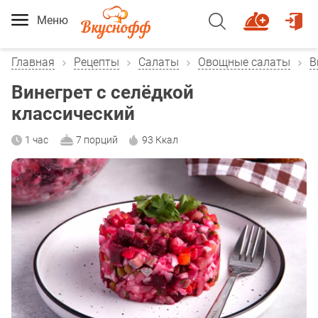
Меню
Главная
Рецепты
Салаты
Овощные салаты
В
Винегрет с селёдкой
классический
1 час
7 порций
93 Ккал