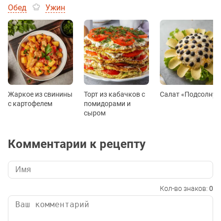
Обед
Ужин
Жаркое из свинины
Торт из кабачков с
Салат «Подсолнух
с картофелем
помидорами и
сыром
Комментарии к рецепту
Кол-во знаков:
0