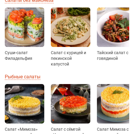
Салаты без майонеза
Суши-салат
Салат с курицей и
Тайский салат с
Филадельфия
пекинской
говядиной
капустой
Рыбные салаты
Салат «Мимоза»
Салат с сёмгой
Салат Мимоза с