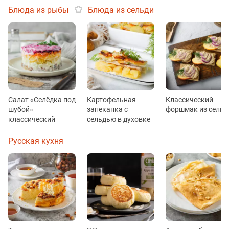
Блюда из рыбы
Блюда из сельди
Салат «Селёдка под
Картофельная
Классический
шубой»
запеканка с
форшмак из сельд
классический
сельдью в духовке
Русская кухня