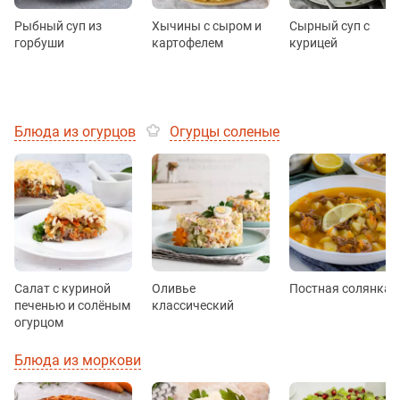
Рыбный суп из
Хычины с сыром и
Сырный суп с
горбуши
картофелем
курицей
Блюда из огурцов
Огурцы соленые
Салат с куриной
Оливье
Постная солянка
печенью и солёным
классический
огурцом
Блюда из моркови