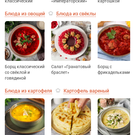
классический
«Императорский»
картошкой
Блюда из овощей
Блюда из свёклы
Борщ классический
Салат «Гранатовый
Борщ с
со свёклой и
браслет»
фрикадельками
говядиной
Блюда из картофеля
Картофель вареный