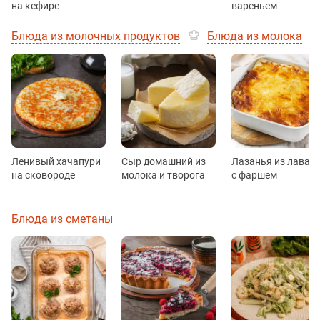
на кефире
вареньем
Блюда из молочных продуктов
Блюда из молока
Ленивый хачапури
Сыр домашний из
Лазанья из лаваш
на сковороде
молока и творога
с фаршем
Блюда из сметаны