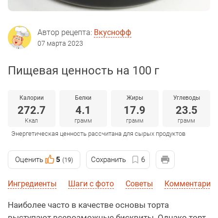
Автор рецепта:
Вкуснофф
07 марта 2023
Пищевая ценность на 100 г
Калории
Белки
Жиры
Углеводы
272.7
4.1
17.9
23.5
Ккал
грамм
грамм
грамм
Энергетическая ценность рассчитана для сырых продуктов
Оценить
5
Сохранить
6
(19)
Ингредиенты
Шаги с фото
Советы
Комментарии 
Наиболее часто в качестве основы торта
выступают всевозможные бисквиты. Однако торт