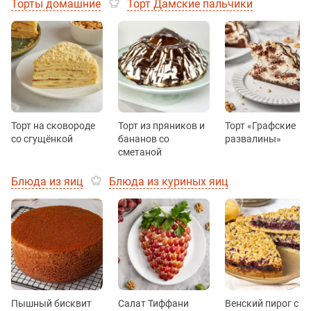
Торты домашние
Торт Дамские пальчики
Торт на сковороде
Торт из пряников и
Торт «Графские
со сгущёнкой
бананов со
развалины»
сметаной
Блюда из яиц
Блюда из куриных яиц
Пышный бисквит
Салат Тиффани
Венский пирог с