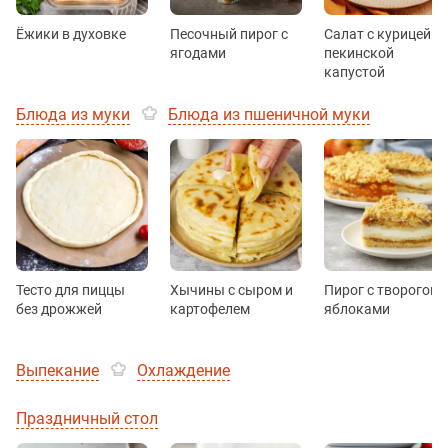
Ёжики в духовке
Песочный пирог с
Салат с курицей и
ягодами
пекинской
капустой
Блюда из муки
Блюда из пшеничной муки
Тесто для пиццы
Хычины с сыром и
Пирог с творогом 
без дрожжей
картофелем
яблоками
Выпекание
Охлаждение
Праздничный стол