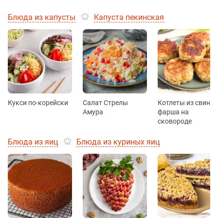
Блюда из капусты
Капуста пекинская
Кукси по-корейски
Салат Стрелы
Котлеты из свиног
Амура
фарша на
сковороде
Блюда из яиц
Блюда из куриных яиц