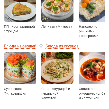
ПП пирог заливной
Ленивая «Мимоза»
Наполеон с
с тунцом
рыбными
консервами
Блюда из овощей
Блюда из огурцов
Суши-салат
Салат с курицей и
Солянка с
Филадельфия
пекинской
огурцами, колбас
капустой
и картошкой