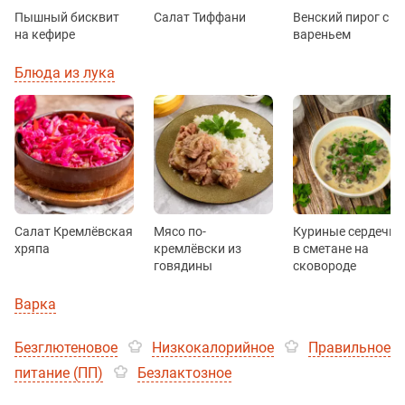
Пышный бисквит
Салат Тиффани
Венский пирог с
на кефире
вареньем
Блюда из лука
Салат Кремлёвская
Мясо по-
Куриные сердечки
хряпа
кремлёвски из
в сметане на
говядины
сковороде
Варка
Безглютеновое
Низкокалорийное
Правильное
питание (ПП)
Безлактозное