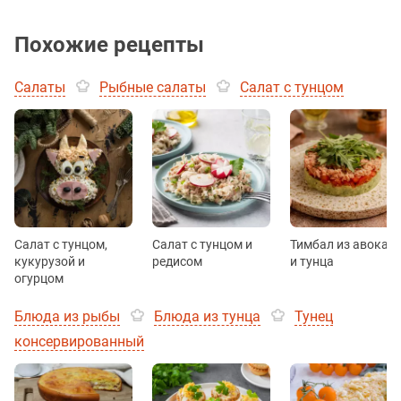
Похожие рецепты
Салаты
Рыбные салаты
Салат с тунцом
Салат с тунцом,
Салат с тунцом и
Тимбал из авокад
кукурузой и
редисом
и тунца
огурцом
Блюда из рыбы
Блюда из тунца
Тунец
консервированный