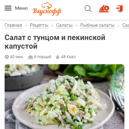
Меню
Главная
Рецепты
Салаты
Рыбные салаты
Са
Салат с тунцом и пекинской
капустой
40 мин
6 порций
48 Ккал