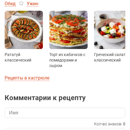
Обед
Ужин
Рататуй
Торт из кабачков с
Греческий салат
классический
помидорами и
классический
сыром
Рецепты в кастрюле
Комментарии к рецепту
Кол-во знаков:
0