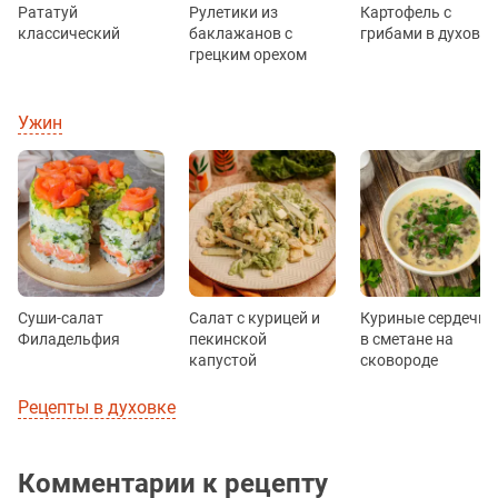
Рататуй
Рулетики из
Картофель с
классический
баклажанов c
грибами в духовке
грецким орехом
Ужин
Суши-салат
Салат с курицей и
Куриные сердечки
Филадельфия
пекинской
в сметане на
капустой
сковороде
Рецепты в духовке
Комментарии к рецепту