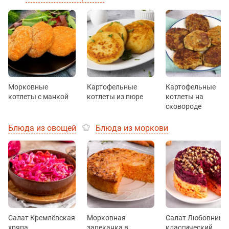
Морковные
Картофельные
Картофельные
котлеты с манкой
котлеты из пюре
котлеты на
сковороде
Блюда из овощей
Блюда из моркови
Салат Кремлёвская
Морковная
Салат Любовница
хряпа
запеканка в
классический