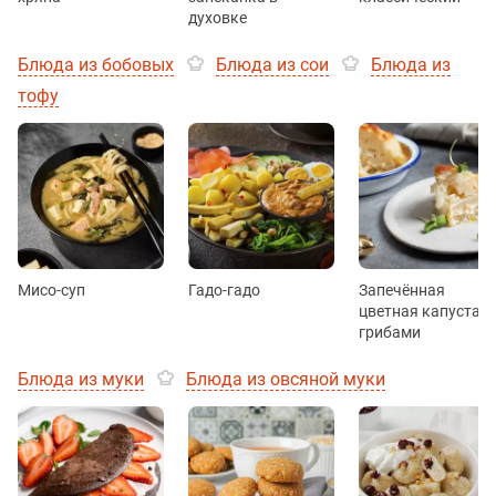
духовке
Блюда из бобовых
Блюда из сои
Блюда из
тофу
Мисо-суп
Гадо-гадо
Запечённая
цветная капуста с
грибами
Блюда из муки
Блюда из овсяной муки