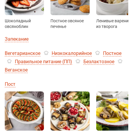
Шоколадный
Постное овсяное
Ленивые вареник
овсяноблин
печенье
из творога
Запекание
Вегетарианское
Низкокалорийное
Постное
Правильное питание (ПП)
Безлактозное
Веганское
Пост