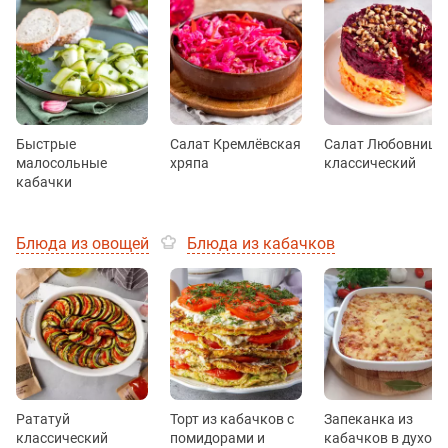
Быстрые
Салат Кремлёвская
Салат Любовница
малосольные
хряпа
классический
кабачки
Блюда из овощей
Блюда из кабачков
Рататуй
Торт из кабачков с
Запеканка из
классический
помидорами и
кабачков в духовк