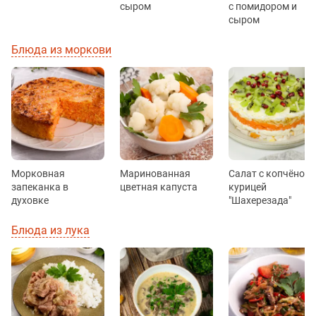
сыром
с помидором и
сыром
Блюда из моркови
Морковная
Маринованная
Салат с копчёной
запеканка в
цветная капуста
курицей
духовке
"Шахерезада"
Блюда из лука