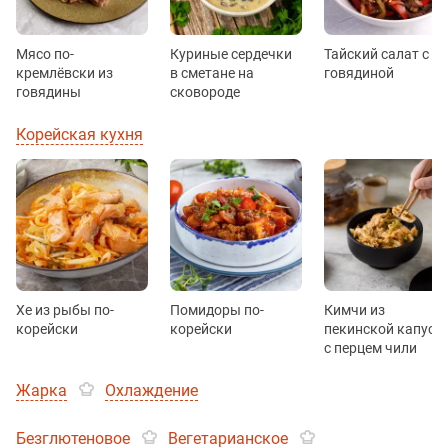
Мясо по-
Куриные сердечки
Тайский салат с
кремлёвски из
в сметане на
говядиной
говядины
сковороде
Корейская кухня
Хе из рыбы по-
Помидоры по-
Кимчи из
корейски
корейски
пекинской капуст
с перцем чили
Жарка
Охлаждение
Безглютеновое
Вегетарианское