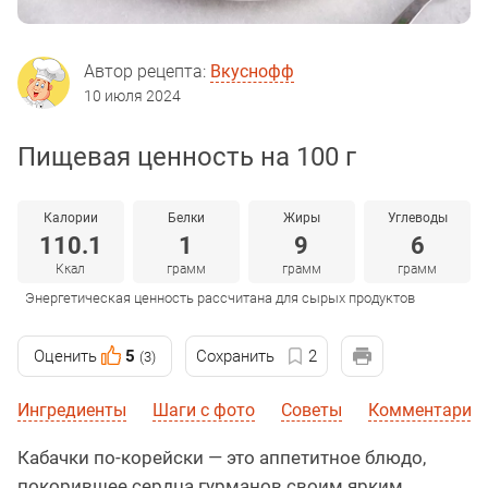
Автор рецепта:
Вкуснофф
10 июля 2024
Пищевая ценность на 100 г
Калории
Белки
Жиры
Углеводы
110.1
1
9
6
Ккал
грамм
грамм
грамм
Энергетическая ценность рассчитана для сырых продуктов
Оценить
5
Сохранить
2
(3)
Ингредиенты
Шаги с фото
Советы
Комментарии
Кабачки по-корейски — это аппетитное блюдо,
покорившее сердца гурманов своим ярким