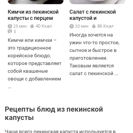
Кимчи из пекинской
Салат с пекинской
капусты с перцем
капустой и
чили
сухариками
40 Ккал
86 Ккал
25 мин
20 мин
5
Иногда хочется на
Кимчи или кимчхи –
ужин что-то простое,
это традиционное
сытное и быстрое в
корейское блюдо,
приготовлении.
которое представляет
Таковым является
собой квашеные
салат с пекинской ...
овощи с добавлением
...
Рецепты блюд из пекинской
капусты
Чаще всего пекинская капуста используется в