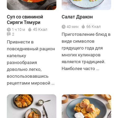
Суп со свининой
Салат Дракон
Сиряги Тямури
66 Ккал
40 мин
45 Ккал
1 ч 10 м
Приготовление блюд в
2
виде символов
Привнести в
грядущего года для
повседневный рацион
многих кулинаров
капельку
является традицией.
разнообразия
Наиболее часто ...
довольно легко,
воспользовавшись
рецептами мировой ...