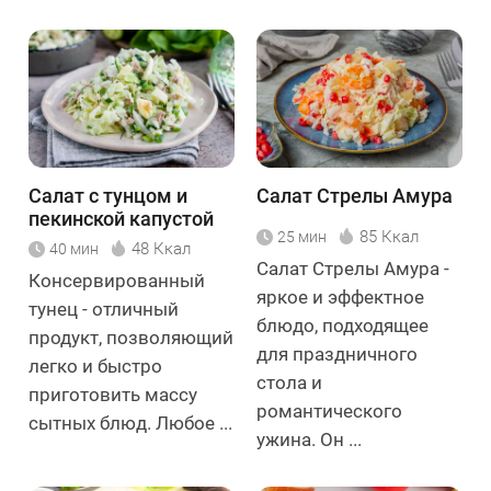
Салат с тунцом и
Салат Стрелы Амура
пекинской капустой
85 Ккал
25 мин
48 Ккал
40 мин
Салат Стрелы Амура -
Консервированный
яркое и эффектное
тунец - отличный
блюдо, подходящее
продукт, позволяющий
для праздничного
легко и быстро
стола и
приготовить массу
романтического
сытных блюд. Любое ...
ужина. Он ...