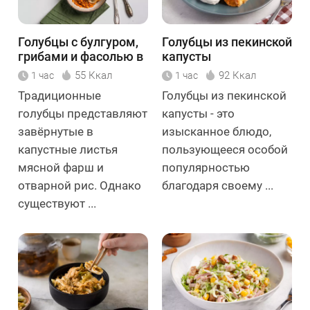
Голубцы с булгуром,
Голубцы из пекинской
грибами и фасолью в
капусты
томатном соусе
55 Ккал
92 Ккал
1 час
1 час
Традиционные
Голубцы из пекинской
голубцы представляют
капусты - это
завёрнутые в
изысканное блюдо,
капустные листья
пользующееся особой
мясной фарш и
популярностью
отварной рис. Однако
благодаря своему ...
существуют ...