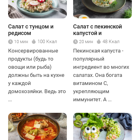
Салат с тунцом и
Салат с пекинской
редисом
капустой и
крабовыми
100 Ккал
48 Ккал
10 мин
20 мин
палочками
Консервированные
Пекинская капуста -
продукты (будь то
популярный
овощи или рыба)
ингредиент во многих
должны быть на кухне
салатах. Она богата
у каждой
витамином С,
домохозяйки. Ведь это
укрепляющим
...
иммунитет. А ...