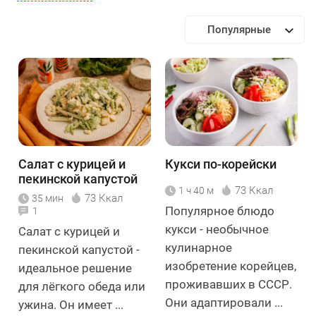
Популярные
Салат с курицей и
Кукси по-корейски
пекинской капустой
73 Ккал
1 ч 40 м
73 Ккал
35 мин
Популярное блюдо
1
кукси - необычное
Салат с курицей и
кулинарное
пекинской капустой -
изобретение корейцев,
идеальное решение
проживавших в СССР.
для лёгкого обеда или
Они адаптировали ...
ужина. Он имеет ...