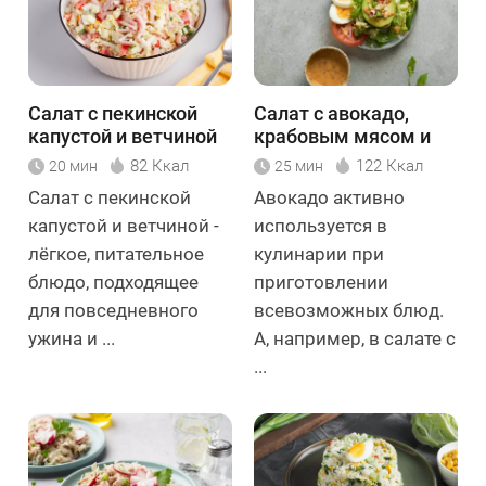
Салат с пекинской
Салат с авокадо,
капустой и ветчиной
крабовым мясом и
орехами
82 Ккал
122 Ккал
20 мин
25 мин
Салат с пекинской
Авокадо активно
капустой и ветчиной -
используется в
лёгкое, питательное
кулинарии при
блюдо, подходящее
приготовлении
для повседневного
всевозможных блюд.
ужина и ...
А, например, в салате с
...