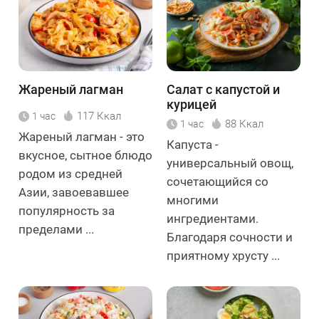
Жареный лагман
Салат с капустой и
курицей
117 Ккал
1 час
88 Ккал
1 час
Жареный лагман - это
Капуста -
вкусное, сытное блюдо
универсальный овощ,
родом из средней
сочетающийся со
Азии, завоевавшее
многими
популярность за
ингредиентами.
пределами ...
Благодаря сочности и
приятному хрусту ...