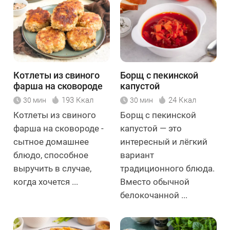
Котлеты из свиного
Борщ с пекинской
фарша на сковороде
капустой
193 Ккал
24 Ккал
30 мин
30 мин
Котлеты из свиного
Борщ с пекинской
фарша на сковороде -
капустой — это
сытное домашнее
интересный и лёгкий
блюдо, способное
вариант
выручить в случае,
традиционного блюда.
когда хочется ...
Вместо обычной
белокочанной ...