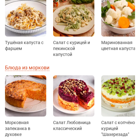
Тушёная капуста с
Салат с курицей и
Маринованная
фаршем
пекинской
цветная капуста
капустой
Блюда из моркови
Морковная
Салат Любовница
Салат с копчёной
запеканка в
классический
курицей
духовке
"Шахерезада"