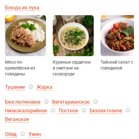
Блюда из лука
Мясо по-
Куриные сердечки
Тайский салат с
кремлёвски из
в сметане на
говядиной
говядины
сковороде
Тушение
Жарка
Безглютеновое
Вегетарианское
Низкокалорийное
Постное
Безлактозное
Веганское
Обед
Ужин