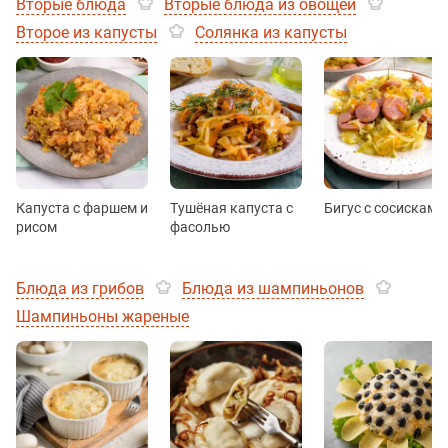
Вторые блюда
Вторые блюда из овощей
Второе из капусты
Солянка из капусты
Капуста с фаршем и
Тушёная капуста с
Бигус с сосисками
рисом
фасолью
Блюда из грибов
Блюда из шампиньонов
Шампиньоны жареные