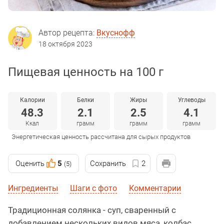
Автор рецепта:
Вкуснофф
18 октября 2023
Пищевая ценность на 100 г
Калории
Белки
Жиры
Углеводы
48.3
2.1
2.5
4.1
Ккал
грамм
грамм
грамм
Энергетическая ценность рассчитана для сырых продуктов
Оценить
5
Сохранить
2
(5)
Ингредиенты
Шаги с фото
Комментарии
Традиционная солянка - суп, сваренный с
добавлением нескольких видов мяса, колбас,