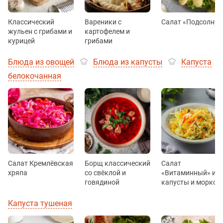
Классический
Вареники с
Салат «Подсолнух
жульен с грибами и
картофелем и
курицей
грибами
Блюда из овощей
Блюда из капусты
Капуста
белокочанная
Салат Кремлёвская
Борщ классический
Салат
хряпа
со свёклой и
«Витаминный» из
говядиной
капусты и морков
Капуста тушеная