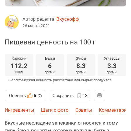
Автор рецепта:
Вкуснофф
26 марта 2021
Пищевая ценность на 100 г
Калории
Белки
Жиры
Углеводы
112.2
6
8.3
3.3
Ккал
грамм
грамм
грамм
Энергетическая ценность рассчитана для сырых продуктов
Оценить
5
Сохранить
13
(7)
Ингредиенты
Шаги с фото
Советы
Комментарии
Вкусные несладкие запеканки относятся к тому
типу блюд, рецепты которых должны быть в