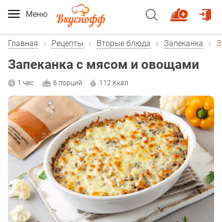
Меню
Главная
Рецепты
Вторые блюда
Запеканка
З
Запеканка с мясом и овощами
1 час
6 порций
112 Ккал