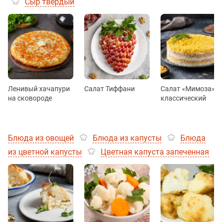
Сыр твёрдый
Ленивый хачапури
Салат Тиффани
Салат «Мимоза»
на сковороде
классический
Блюда из овощей
Блюда из капусты
Блюда
из цветной капусты
Цветная капуста запеченная