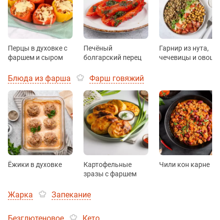
Перцы в духовке с
Печёный
Гарнир из нута,
фаршем и сыром
болгарский перец
чечевицы и овоще
Блюда из фарша
Фарш говяжий
Ёжики в духовке
Картофельные
Чили кон карне
зразы с фаршем
Жарка
Запекание
Безглютеновое
Кето