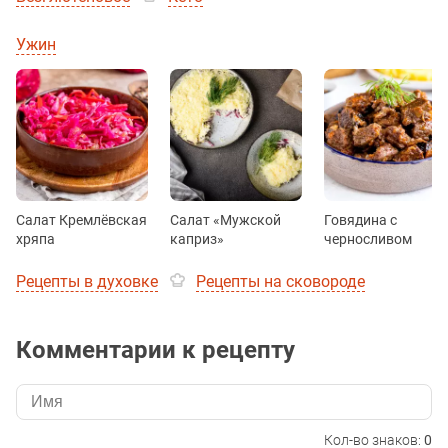
Ужин
Салат Кремлёвская
Салат «Мужской
Говядина с
хряпа
каприз»
черносливом
Рецепты в духовке
Рецепты на сковороде
Комментарии к рецепту
Кол-во знаков:
0