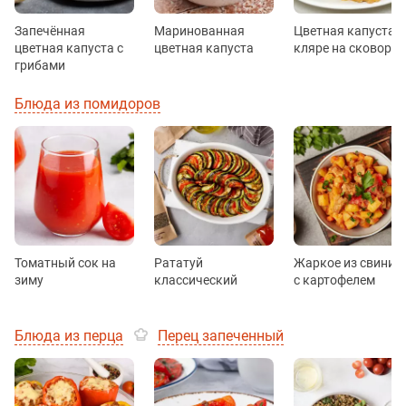
Запечённая
Маринованная
Цветная капуста в
цветная капуста с
цветная капуста
кляре на сковород
грибами
Блюда из помидоров
Томатный сок на
Рататуй
Жаркое из свинин
зиму
классический
с картофелем
Блюда из перца
Перец запеченный