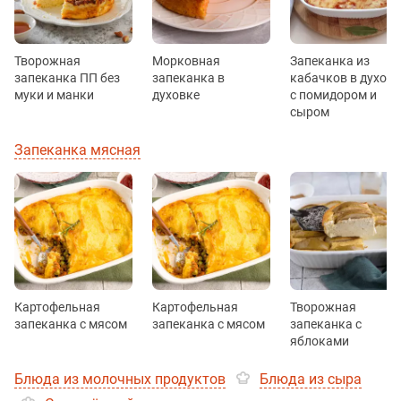
Творожная
Морковная
Запеканка из
запеканка ПП без
запеканка в
кабачков в духовк
муки и манки
духовке
с помидором и
сыром
Запеканка мясная
Картофельная
Картофельная
Творожная
запеканка с мясом
запеканка с мясом
запеканка с
яблоками
Блюда из молочных продуктов
Блюда из сыра