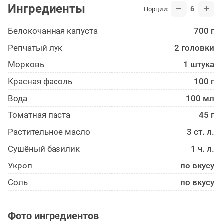
Ингредиенты
6
Порции:
Белокоча­нная капуста
700 г
Репчатый лук
2 головки
Морковь
1 штука
Красная фасоль
100 г
Вода
100 мл
Томатная паста
45 г
Растительное масло
3 ст. л.
Сушёный базилик
1 ч. л.
Укроп
по вкусу
Соль
по вкусу
Фото ингредиентов