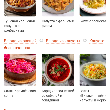
Тушёная квашеная
Капуста с фаршем и
Бигус с сосисками
капуста с
рисом
колбасками
Блюда из овощей
Блюда из капусты
Капуста
белокочанная
Салат Кремлёвская
Борщ классический
Салат
хряпа
со свёклой и
«Витаминный» из
говядиной
капусты и морков