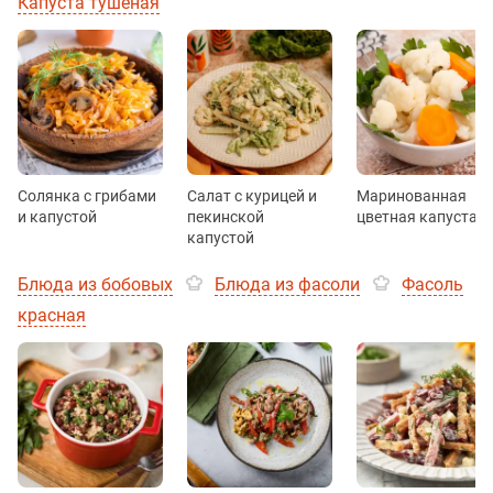
Капуста тушеная
Солянка с грибами
Салат с курицей и
Маринованная
и капустой
пекинской
цветная капуста
капустой
Блюда из бобовых
Блюда из фасоли
Фасоль
красная