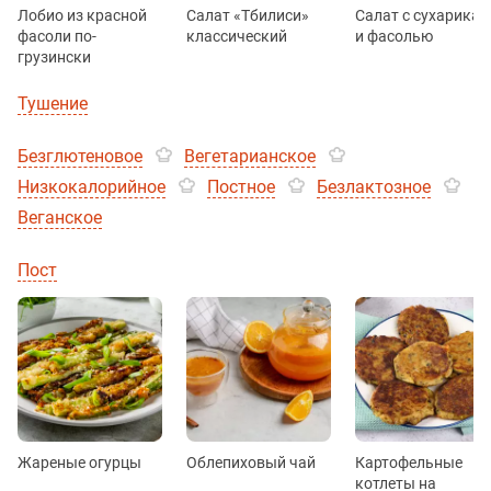
Лобио из красной
Салат «Тбилиси»
Салат с сухарика
фасоли по-
классический
и фасолью
грузински
Тушение
Безглютеновое
Вегетарианское
Низкокалорийное
Постное
Безлактозное
Веганское
Пост
Жареные огурцы
Облепиховый чай
Картофельные
котлеты на