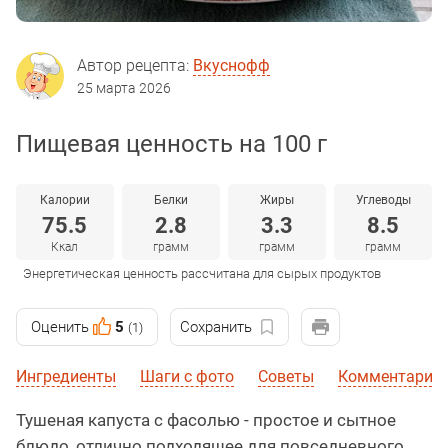
Автор рецепта:
Вкуснофф
25 марта 2026
Пищевая ценность на 100 г
Калории
Белки
Жиры
Углеводы
75.5
2.8
3.3
8.5
Ккал
грамм
грамм
грамм
Энергетическая ценность рассчитана для сырых продуктов
Оценить
5
Сохранить
(1)
Ингредиенты
Шаги с фото
Советы
Комментарии
Тушеная капуста с фасолью - простое и сытное
блюдо, отлично подходящее для повседневного