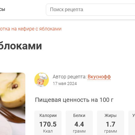
сы
отка на кефире с яблоками
яблоками
Автор рецепта:
Вкуснофф
17 мая 2024
Пищевая ценность на 100 г
Калории
Белки
Жиры
У
170.5
4.4
1.7
Ккал
грамм
грамм