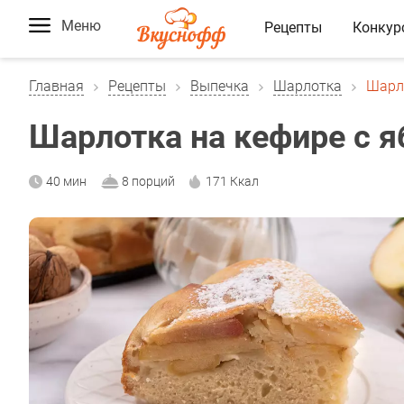
Меню
Рецепты
Конкур
Главная
Рецепты
Выпечка
Шарлотка
Шарл
Шарлотка на кефире с 
40 мин
8 порций
171 Ккал