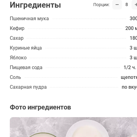
Ингредиенты
8
Порции:
Пшеничная мука
300
Кефир
200 
Сахар
180
Куриные яйца
3 ш
Яблоко
3 ш
Пищевая сода
1/2 ч.
Соль
щепот
Сахарная пудра
по вку
Фото ингредиентов