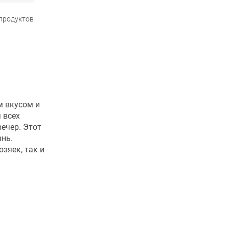
 продуктов
м вкусом и
 всех
вечер. Этот
знь.
зяек, так и