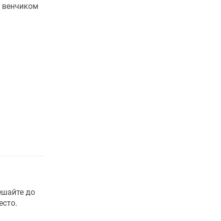
е венчиком
ешайте до
есто.