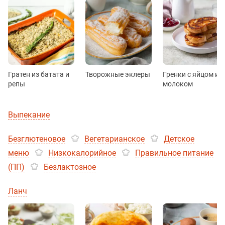
Гратен из батата и
Творожные эклеры
Гренки с яйцом и
репы
молоком
Выпекание
Безглютеновое
Вегетарианское
Детское
меню
Низкокалорийное
Правильное питание
(ПП)
Безлактозное
Ланч