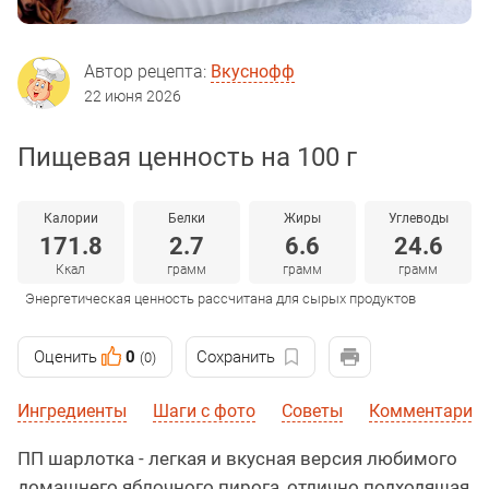
Автор рецепта:
Вкуснофф
22 июня 2026
Пищевая ценность на 100 г
Калории
Белки
Жиры
Углеводы
171.8
2.7
6.6
24.6
Ккал
грамм
грамм
грамм
Энергетическая ценность рассчитана для сырых продуктов
Оценить
0
Сохранить
(0)
Ингредиенты
Шаги с фото
Советы
Комментарии
ПП шарлотка - легкая и вкусная версия любимого
домашнего яблочного пирога, отлично подходящая