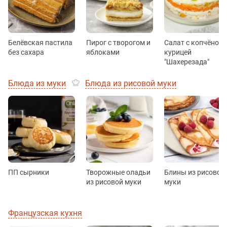
Белёвская пастила
Пирог с творогом и
Салат с копчёной
без сахара
яблоками
курицей
"Шахерезада"
Блюда из муки
Блюда из рисовой муки
ПП сырники
Творожные оладьи
Блины из рисовой
из рисовой муки
муки
Французская кухня