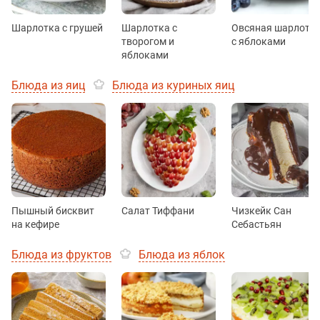
Шарлотка с грушей
Шарлотка с
Овсяная шарлотк
творогом и
с яблоками
яблоками
Блюда из яиц
Блюда из куриных яиц
Пышный бисквит
Салат Тиффани
Чизкейк Сан
на кефире
Себастьян
Блюда из фруктов
Блюда из яблок