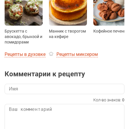
Брускетта с
Манник с творогом
Кофейное печенье
авокадо, брынзой и
на кефире
помидорами
Рецепты в духовке
Рецепты миксером
Комментарии к рецепту
Кол-во знаков:
0