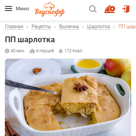
Меню
Главная
Рецепты
Выпечка
Шарлотка
ПП шар
ПП шарлотка
40 мин
6 порций
172 Ккал