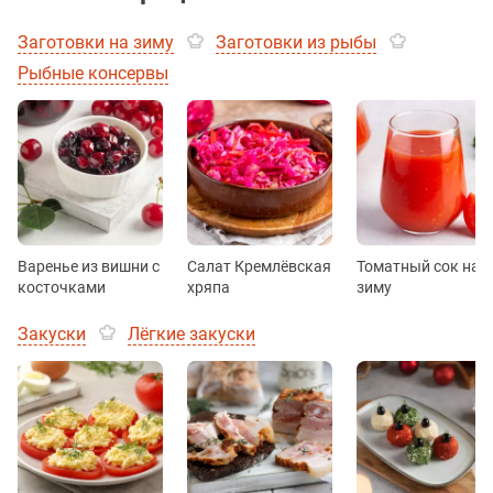
Заготовки на зиму
Заготовки из рыбы
Рыбные консервы
Варенье из вишни с
Салат Кремлёвская
Томатный сок на
косточками
хряпа
зиму
Закуски
Лёгкие закуски