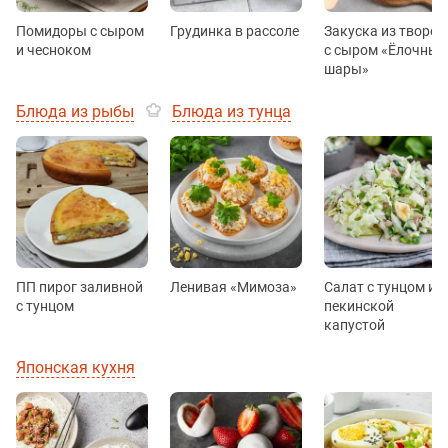
Помидоры с сыром
Грудинка в рассоле
Закуска из творог
и чесноком
с сыром «Ёлочные
шары»
Блюда из рыбы
Блюда из тунца
ПП пирог заливной
Ленивая «Мимоза»
Салат с тунцом и
с тунцом
пекинской
капустой
Японская кухня