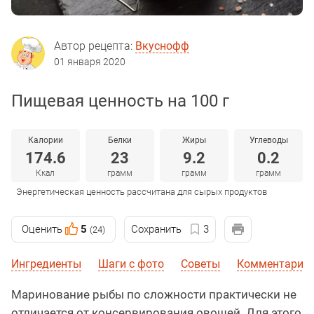
Автор рецепта:
Вкуснофф
01 января 2020
Пищевая ценность на 100 г
Калории
Белки
Жиры
Углеводы
174.6
23
9.2
0.2
Ккал
грамм
грамм
грамм
Энергетическая ценность рассчитана для сырых продуктов
Оценить
5
Сохранить
3
(24)
Ингредиенты
Шаги с фото
Советы
Комментарии 
Маринование рыбы по сложности практически не
отличается от консервирования овощей. Для этого