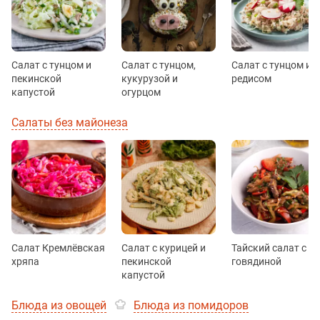
Салат с тунцом и
Салат с тунцом,
Салат с тунцом и
пекинской
кукурузой и
редисом
капустой
огурцом
Салаты без майонеза
Салат Кремлёвская
Салат с курицей и
Тайский салат с
хряпа
пекинской
говядиной
капустой
Блюда из овощей
Блюда из помидоров