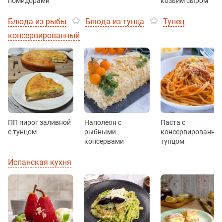
помидорами
козьим сыром
Блюда из рыбы
Блюда из тунца
Тунец
консервированный
ПП пирог заливной
Наполеон с
Паста с
с тунцом
рыбными
консервированны
консервами
тунцом
Испанская кухня