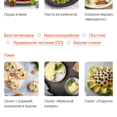
Груша в вине
Паста из кабачков
Слоёное пирожное
«Мигелитос»
Безглютеновое
Низкокалорийное
Постное
Правильное питание (ПП)
Безлактозное
Ужин
Салат с курицей,
Салат «Мужской
Салат «Подсолнух
ананасом и сыром
каприз»