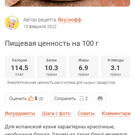
Автор рецепта:
Вкуснофф
13 февраля 2022
Пищевая ценность на 100 г
Калории
Белки
Жиры
Углеводы
114.5
10.3
6.9
3.1
Ккал
грамм
грамм
грамм
Энергетическая ценность рассчитана для сырых продуктов
Оценить
5
Сохранить
2
(3)
Ингредиенты
Шаги с фото
Советы
Комментарии 
Для испанской кухни характерны красочные,
необычные блюда. Одним из таких блюд является