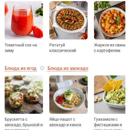
Томатный сок на
Рататуй
Жаркое из свинин
зиму
классический
с картофелем
Блюда из ягод
Блюда из авокадо
Брускетта с
Яйцо-пашот с
Гуакамоле с
авокадо, брынзой и
авокадо и киноа
фисташками и