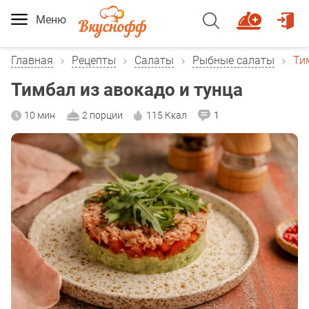
Меню
Главная
Рецепты
Салаты
Рыбные салаты
Ти
Тимбал из авокадо и тунца
10 мин
2 порции
115 Ккал
1