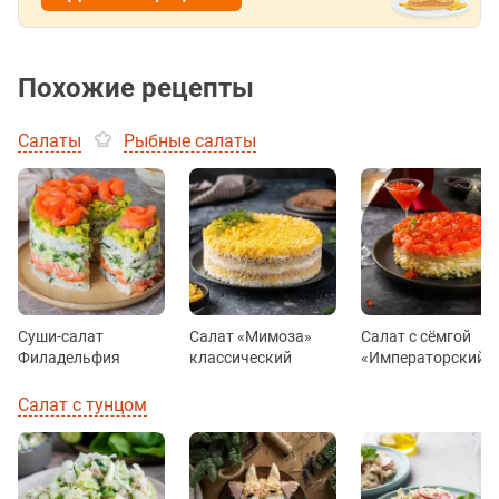
Похожие рецепты
Салаты
Рыбные салаты
Суши-салат
Салат «Мимоза»
Салат с сёмгой
Филадельфия
классический
«Императорский»
Салат с тунцом