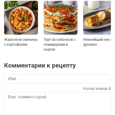
Жаркое из свинины
Торт из кабачков с
Нежнейший хек в
с картофелем
помидорами и
духовке
сыром
Комментарии к рецепту
Кол-во знаков:
0