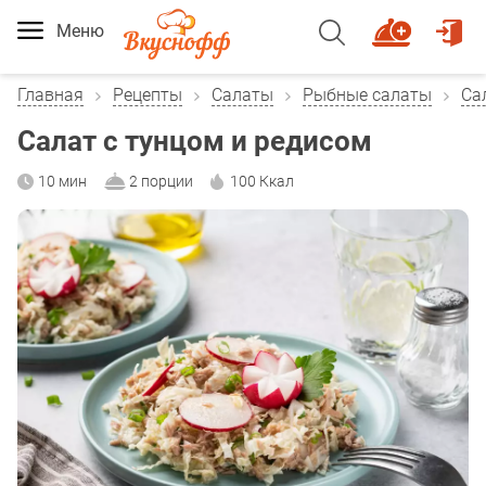
Меню
Главная
Рецепты
Салаты
Рыбные салаты
Са
Салат с тунцом и редисом
10 мин
2 порции
100 Ккал