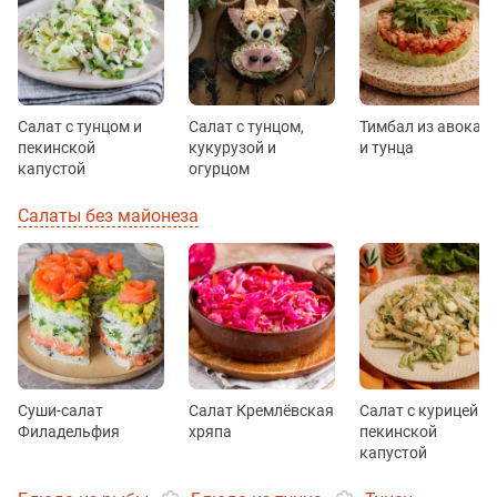
Салат с тунцом и
Салат с тунцом,
Тимбал из авокад
пекинской
кукурузой и
и тунца
капустой
огурцом
Салаты без майонеза
Суши-салат
Салат Кремлёвская
Салат с курицей и
Филадельфия
хряпа
пекинской
капустой