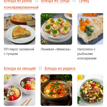
Блюда из рыбы
Блюда из тунца
Тунец
консервированный
ПП пирог заливной
Ленивая «Мимоза»
Наполеон с
с тунцом
рыбными
консервами
Блюда из овощей
Блюда из редиса