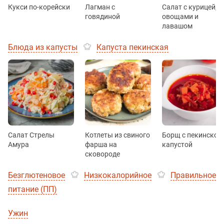
Кукси по-корейски
Лагман с
Салат с курицей,
говядиной
овощами и
лавашом
Блюда из капусты
Капуста пекинская
Салат Стрелы
Котлеты из свиного
Борщ с пекинской
Амура
фарша на
капустой
сковороде
Безглютеновое
Низкокалорийное
Правильное
питание (ПП)
Ужин