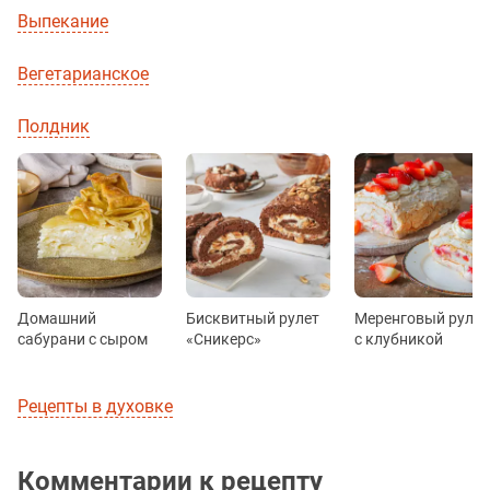
Выпекание
Вегетарианское
Полдник
Домашний
Бисквитный рулет
Меренговый рулет
сабурани с сыром
«Сникерс»
с клубникой
Рецепты в духовке
Комментарии к рецепту