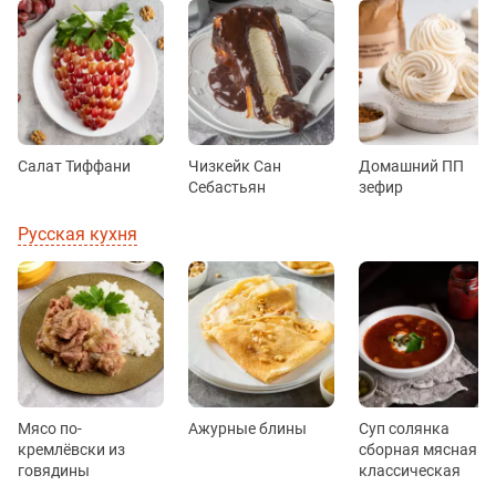
Салат Тиффани
Чизкейк Сан
Домашний ПП
Себастьян
зефир
Русская кухня
Мясо по-
Ажурные блины
Суп солянка
кремлёвски из
сборная мясная
говядины
классическая