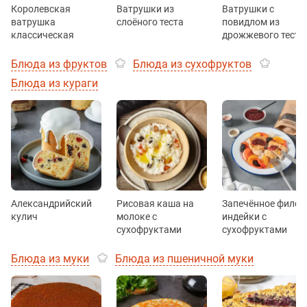
Королевская
Ватрушки из
Ватрушки с
ватрушка
слоёного теста
повидлом из
классическая
дрожжевого теста
Блюда из фруктов
Блюда из сухофруктов
Блюда из кураги
Александрийский
Рисовая каша на
Запечённое филе
кулич
молоке с
индейки с
сухофруктами
сухофруктами
Блюда из муки
Блюда из пшеничной муки