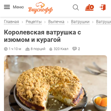
Меню
Главная
Рецепты
Выпечка
Ватрушки
Ватруш
Королевская ватрушка с
изюмом и курагой
1 ч 10 м
8 порций
320 Ккал
2