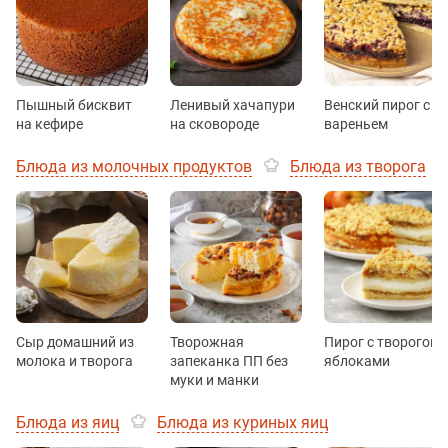
Пышный бисквит
Ленивый хачапури
Венский пирог с
на кефире
на сковороде
вареньем
Блюда из молочных продуктов
Блюда из творога
Сыр домашний из
Творожная
Пирог с творогом 
молока и творога
запеканка ПП без
яблоками
муки и манки
Блюда из яиц
Блюда из куриных яиц