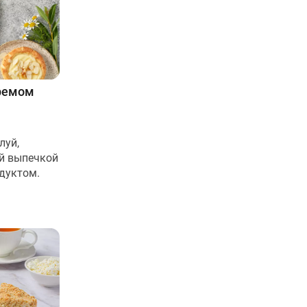
ремом
луй,
й выпечкой
дуктом.