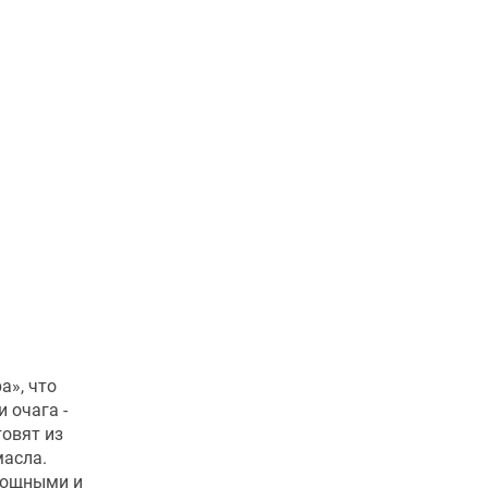
а», что
 очага -
товят из
масла.
овощными и