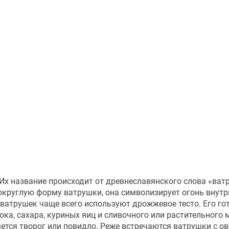
х название происходит от древнеславянского слова «ватр
округлую форму ватрушки, она символизирует огонь внутри
 ватрушек чаще всего используют дрожжевое тесто. Его го
ка, сахара, куриных яиц и сливочного или растительного 
ется творог или повидло. Реже встречаются ватрушки с 