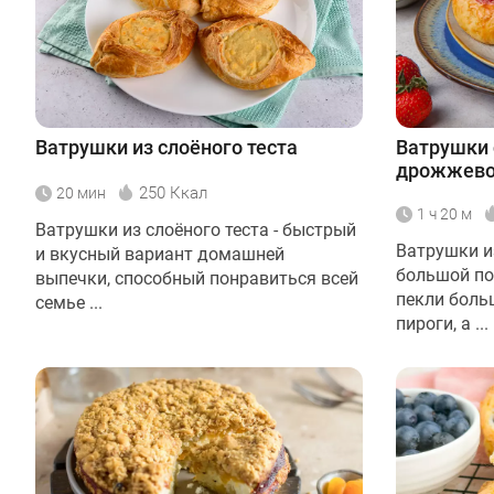
Ватрушки из слоёного теста
Ватрушки 
дрожжево
250 Ккал
20 мин
1 ч 20 м
Ватрушки из слоёного теста - быстрый
Ватрушки и
и вкусный вариант домашней
большой по
выпечки, способный понравиться всей
пекли боль
семье ...
пироги, а ...