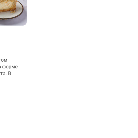
гом
в форме
та. В