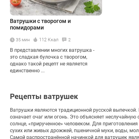
Ватрушки с творогом и
помидорами
112 Ккал
35 мин
2
В представлении многих ватрушка -
это сладкая булочка с творогом,
однако такой рецепт не является
единственно ...
Рецепты ватрушек
Ватрушки являются традиционной русской выпечкой. И
означает очаг или огонь. Это объясняет неслучайную 
солнце, «прирученное» человеком. Для приготовления
сухих или живых дрожжей, пшеничной муки, воды, моло
Самой распространённой начинкой для ватрушек явля