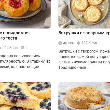
с повидлом из
Ватрушки с заварным к
го теста
132 Ккал
40 мин
245 Ккал
4
Ватрушки с творогом, пожа
здавна пользовались
являются самой популярно
пулярностью. В старину их
с этим кисломолочным про
шими, как настоящие
Традиционные ...