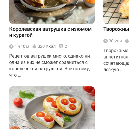
Королевская ватрушка с изюмом
Творожные
и курагой
30 мин
320 Ккал
1 ч 10 м
2
Творожные 
Рецептов ватрушек много, однако ни
аппетитная
одна из них не сможет сравниться с
сочетающая
королевской ватрушкой. Всё потому,
лёгкую ...
что ...