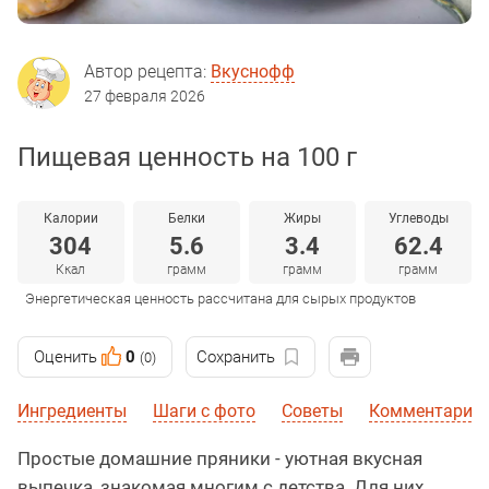
Автор рецепта:
Вкуснофф
27 февраля 2026
Пищевая ценность на 100 г
Калории
Белки
Жиры
Углеводы
304
5.6
3.4
62.4
Ккал
грамм
грамм
грамм
Энергетическая ценность рассчитана для сырых продуктов
Оценить
0
Сохранить
(0)
Ингредиенты
Шаги с фото
Советы
Комментарии
Простые домашние пряники - уютная вкусная
выпечка, знакомая многим с детства. Для них