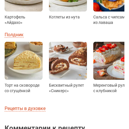
Картофель
Котлеты из нута
Сальса с чипсами
«Айдахо»
из лаваша
Полдник
Торт на сковороде
Бисквитный рулет
Меренговый рулет
со сгущёнкой
«Сникерс»
с клубникой
Рецепты в духовке
Комментарии к рецепту