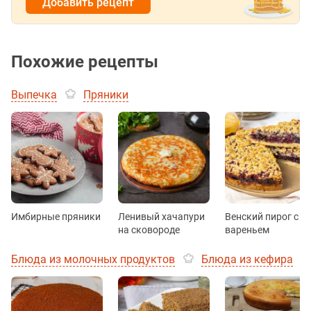
Добавить рецепт
Похожие рецепты
Выпечка
Пряники
Имбирные пряники
Ленивый хачапури
Венский пирог с
на сковороде
вареньем
Блюда из молочных продуктов
Блюда из кефира