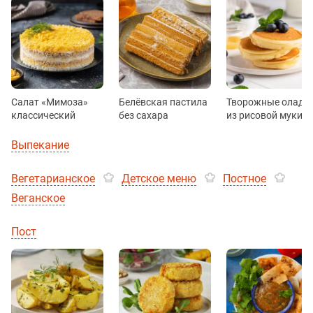
Салат «Мимоза»
Белёвская пастила
Творожные оладь
классический
без сахара
из рисовой муки
Выпекание
Вегетарианское
Детское меню
Постное
Веганское
Пост