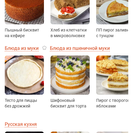
Пышный бисквит
Хлеб из клетчатки
ПП пирог заливно
на кефире
в микроволновке
с тунцом
Блюда из муки
Блюда из пшеничной муки
Тесто для пиццы
Шифоновый
Пирог с творогом 
без дрожжей
бисквит для торта
яблоками
Русская кухня