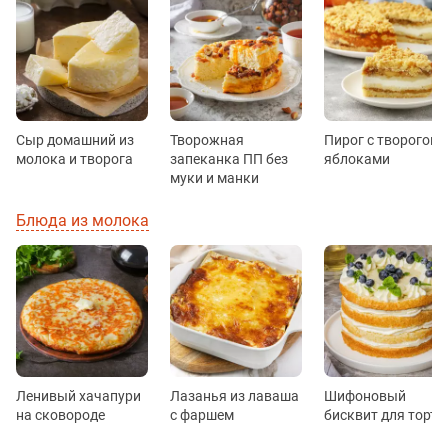
Сыр домашний из
Творожная
Пирог с творогом 
молока и творога
запеканка ПП без
яблоками
муки и манки
Блюда из молока
Ленивый хачапури
Лазанья из лаваша
Шифоновый
на сковороде
с фаршем
бисквит для торта