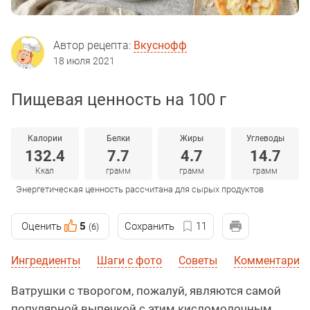
Автор рецепта:
Вкуснофф
18 июля 2021
Пищевая ценность на 100 г
Калории
Белки
Жиры
Углеводы
132.4
7.7
4.7
14.7
Ккал
грамм
грамм
грамм
Энергетическая ценность рассчитана для сырых продуктов
Оценить
5
Сохранить
11
(6)
Ингредиенты
Шаги с фото
Советы
Комментарии
Ватрушки с творогом, пожалуй, являются самой
популярной выпечкой с этим кисломолочным