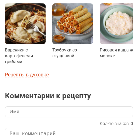
Вареники с
Трубочки со
Рисовая каша на
картофелем и
сгущёнкой
молоке
грибами
Рецепты в духовке
Комментарии к рецепту
Кол-во знаков:
0