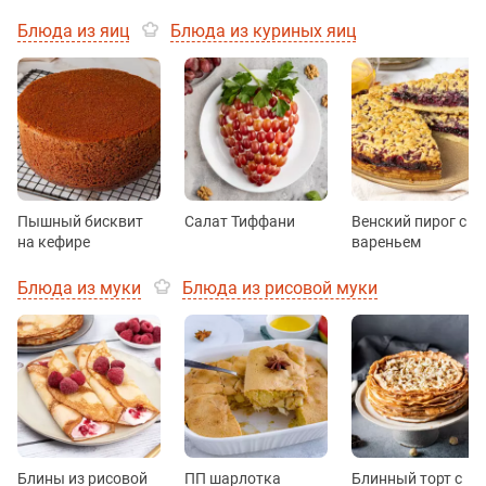
Блюда из яиц
Блюда из куриных яиц
Пышный бисквит
Салат Тиффани
Венский пирог с
на кефире
вареньем
Блюда из муки
Блюда из рисовой муки
Блины из рисовой
ПП шарлотка
Блинный торт с