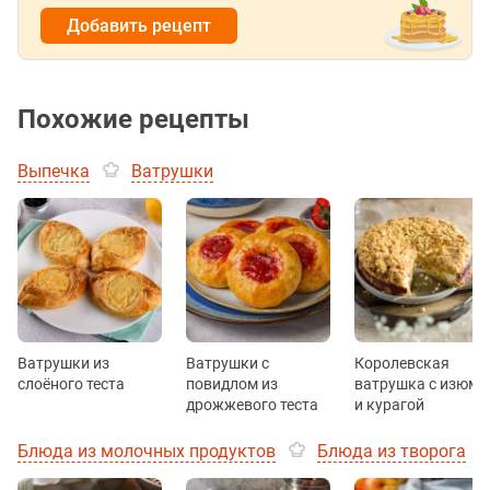
Добавить рецепт
Похожие рецепты
Выпечка
Ватрушки
Ватрушки из
Ватрушки с
Королевская
слоёного теста
повидлом из
ватрушка с изюм
дрожжевого теста
и курагой
Блюда из молочных продуктов
Блюда из творога