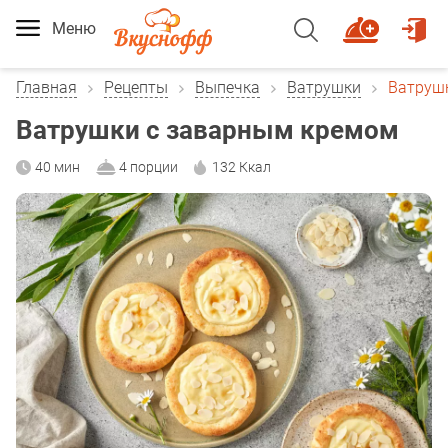
Меню
Главная
Рецепты
Выпечка
Ватрушки
Ватруш
Ватрушки с заварным кремом
40 мин
4 порции
132 Ккал