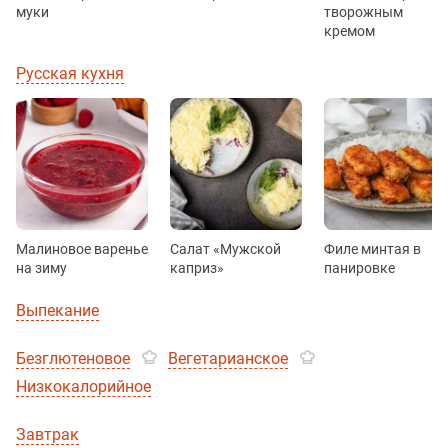
муки
творожным
кремом
Русская кухня
Малиновое варенье
Салат «Мужской
Филе минтая в
на зиму
каприз»
панировке
Выпекание
Безглютеновое
Вегетарианское
Низкокалорийное
Завтрак