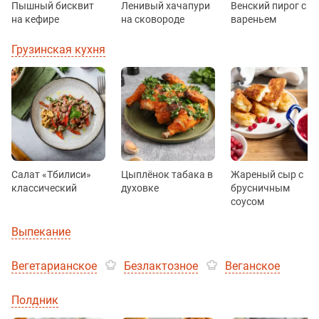
Пышный бисквит
Ленивый хачапури
Венский пирог с
на кефире
на сковороде
вареньем
Грузинская кухня
Салат «Тбилиси»
Цыплёнок табака в
Жареный сыр с
классический
духовке
брусничным
соусом
Выпекание
Вегетарианское
Безлактозное
Веганское
Полдник