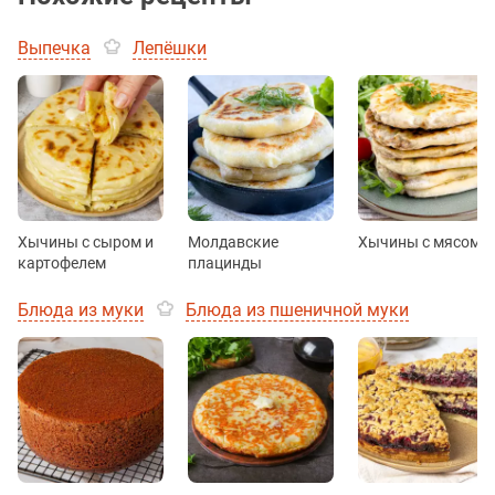
Выпечка
Лепёшки
Хычины с сыром и
Молдавские
Хычины с мясом
картофелем
плацинды
Блюда из муки
Блюда из пшеничной муки