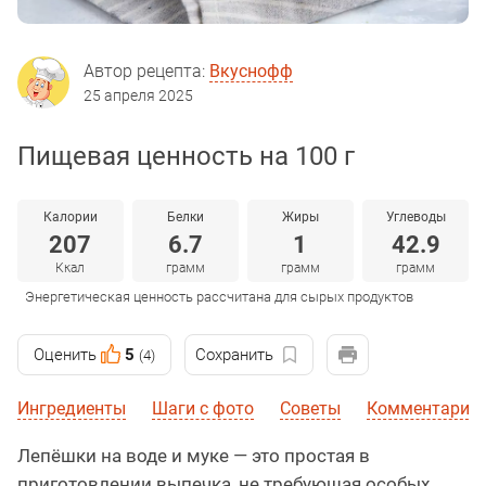
Автор рецепта:
Вкуснофф
25 апреля 2025
Пищевая ценность на 100 г
Калории
Белки
Жиры
Углеводы
207
6.7
1
42.9
Ккал
грамм
грамм
грамм
Энергетическая ценность рассчитана для сырых продуктов
Оценить
5
Сохранить
(4)
Ингредиенты
Шаги с фото
Советы
Комментарии
Лепёшки на воде и муке — это простая в
приготовлении выпечка, не требующая особых