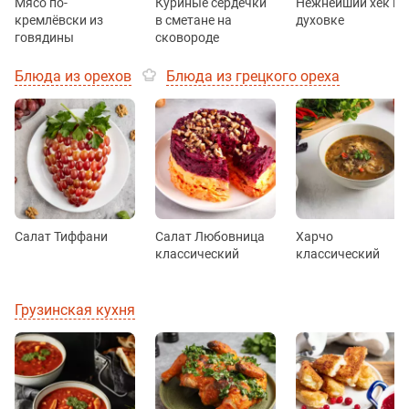
Мясо по-
Куриные сердечки
Нежнейший хек в
кремлёвски из
в сметане на
духовке
говядины
сковороде
Блюда из орехов
Блюда из грецкого ореха
Салат Тиффани
Салат Любовница
Харчо
классический
классический
Грузинская кухня