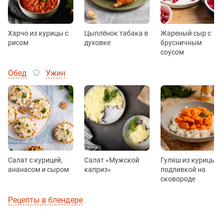
Харчо из курицы с
Цыплёнок табака в
Жареный сыр с
рисом
духовке
брусничным
соусом
Обед
Ужин
Салат с курицей,
Салат «Мужской
Гуляш из курицы с
ананасом и сыром
каприз»
подливкой на
сковороде
Рецепты в блендере