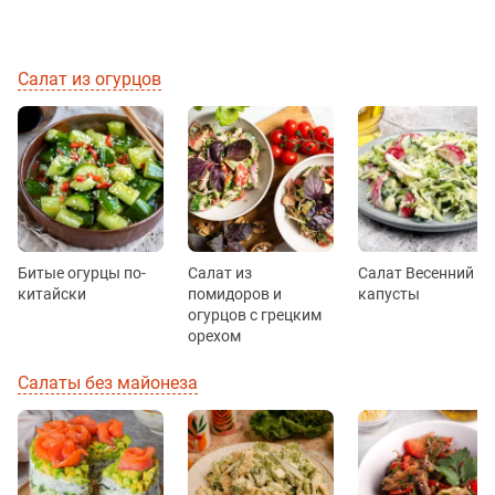
Салат из огурцов
Битые огурцы по-
Салат из
Салат Весенний из
китайски
помидоров и
капусты
огурцов с грецким
орехом
Салаты без майонеза