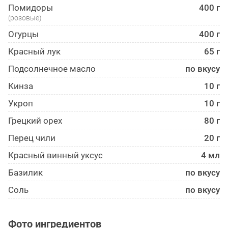
Помидоры
400 г
(розовые)
Огурцы
400 г
Красный лук
65 г
Подсолнечное масло
по вкусу
Кинза
10 г
Укроп
10 г
Грецкий орех
80 г
Перец чили
20 г
Красный винный уксус
4 мл
Базилик
по вкусу
Соль
по вкусу
Фото ингредиентов