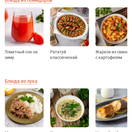
Блюда из помидоров
Томатный сок на
Рататуй
Жаркое из свинин
зиму
классический
с картофелем
Блюда из лука