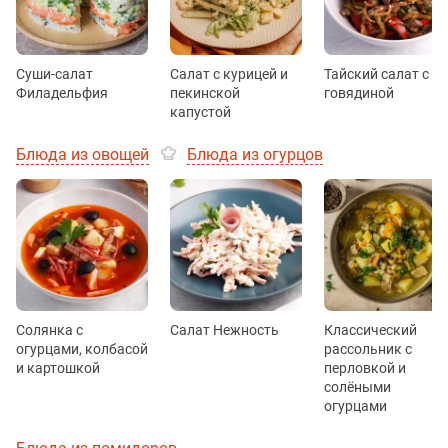
Суши-салат
Салат с курицей и
Тайский салат с
Филадельфия
пекинской
говядиной
капустой
Блюда из овощей
Блюда из огурцов
Солянка с
Салат Нежность
Классический
огурцами, колбасой
рассольник с
и картошкой
перловкой и
солёными
огурцами