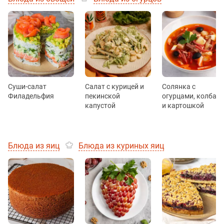
Суши-салат
Салат с курицей и
Солянка с
Филадельфия
пекинской
огурцами, колбас
капустой
и картошкой
Блюда из яиц
Блюда из куриных яиц