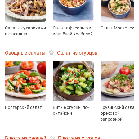
Салат с сухариками
Салат с фасолью и
Салат Московски
и фасолью
копчёной колбасой
Овощные салаты
Салат из огурцов
Болгарский салат
Битые огурцы по-
Грузинский салат 
китайски
ореховой
заправкой
Блюда из овощей
Блюда из огурцов