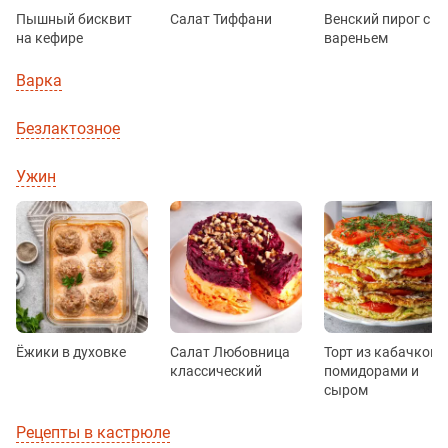
Пышный бисквит
Салат Тиффани
Венский пирог с
на кефире
вареньем
Варка
Безлактозное
Ужин
Ёжики в духовке
Салат Любовница
Торт из кабачков с
классический
помидорами и
сыром
Рецепты в кастрюле