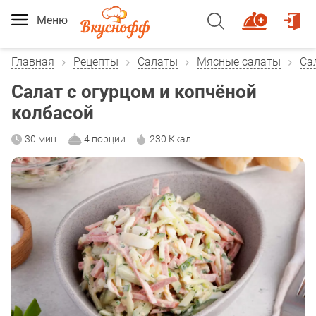
Меню
Главная
Рецепты
Салаты
Мясные салаты
Са
Салат с огурцом и копчёной
колбасой
30 мин
4 порции
230 Ккал