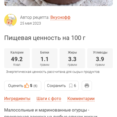
Автор рецепта:
Вкуснофф
25 мая 2023
Пищевая ценность на 100 г
Калории
Белки
Жиры
Углеводы
49.2
1.1
3.3
3.9
Ккал
грамм
грамм
грамм
Энергетическая ценность рассчитана для сырых продуктов
Оценить
5
Сохранить
6
(6)
Ингредиенты
Шаги с фото
Комментарии
Малосольные и маринованные огурцы -
прекрасная закуска на любые случаи жизни.