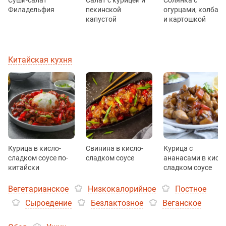
Суши-салат
Салат с курицей и
Солянка с
Филадельфия
пекинской
огурцами, колбас
капустой
и картошкой
Китайская кухня
Курица в кисло-
Свинина в кисло-
Курица с
сладком соусе по-
сладком соусе
ананасами в кисло
китайски
сладком соусе
Вегетарианское
Низкокалорийное
Постное
Сыроедение
Безлактозное
Веганское