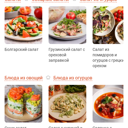
Болгарский салат
Грузинский салат с
Салат из
ореховой
помидоров и
заправкой
огурцов с грецким
орехом
Блюда из овощей
Блюда из огурцов