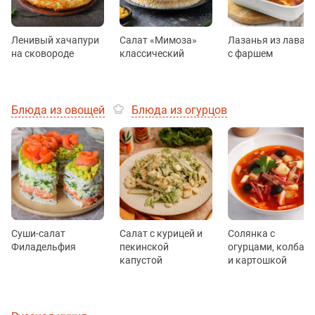
Ленивый хачапури
Салат «Мимоза»
Лазанья из лаваш
на сковороде
классический
с фаршем
Блюда из овощей
Блюда из огурцов
Суши-салат
Салат с курицей и
Солянка с
Филадельфия
пекинской
огурцами, колбас
капустой
и картошкой