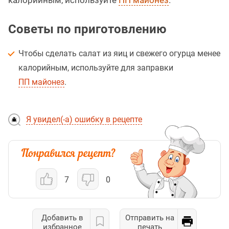
калорийным, используйте
ПП майонез
.
Советы по приготовлению
Чтобы сделать салат из яиц и свежего огурца менее
калорийным, используйте для заправки
ПП майонез
.
Я увидел(-а) ошибку в рецепте
7
0
Добавить в
Отправить на
избранное
печать