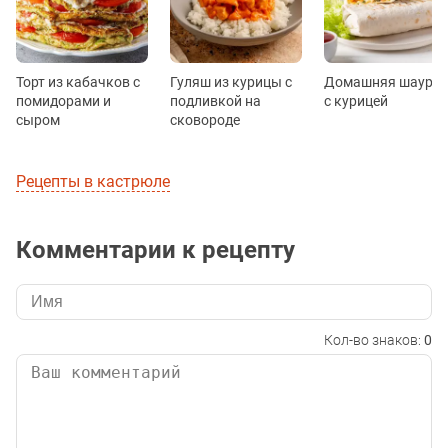
Торт из кабачков с
Гуляш из курицы с
Домашняя шаурм
помидорами и
подливкой на
с курицей
сыром
сковороде
Рецепты в кастрюле
Комментарии к рецепту
Кол-во знаков:
0