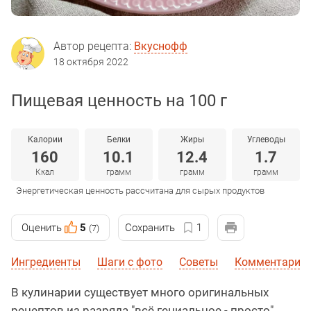
Автор рецепта:
Вкуснофф
18 октября 2022
Пищевая ценность на 100 г
Калории
Белки
Жиры
Углеводы
160
10.1
12.4
1.7
Ккал
грамм
грамм
грамм
Энергетическая ценность рассчитана для сырых продуктов
Оценить
5
Сохранить
1
(7)
Ингредиенты
Шаги с фото
Советы
Комментарии
В кулинарии существует много оригинальных
рецептов из разряда "всё гениальное - просто".