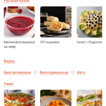
Русская кухня
Малиновое варенье
ПП сырники
Салат «Подсолнух
на зиму
Варка
Безглютеновое
Вегетарианское
Кето
Ужин