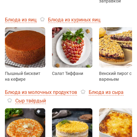
заправкой
Блюда из яиц
Блюда из куриных яиц
Пышный бисквит
Салат Тиффани
Венский пирог с
на кефире
вареньем
Блюда из молочных продуктов
Блюда из сыра
Сыр твёрдый