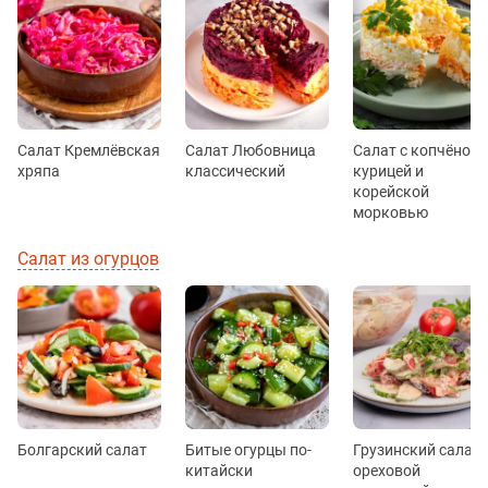
Салат Кремлёвская
Салат Любовница
Салат с копчёной
хряпа
классический
курицей и
корейской
морковью
Салат из огурцов
Болгарский салат
Битые огурцы по-
Грузинский салат 
китайски
ореховой