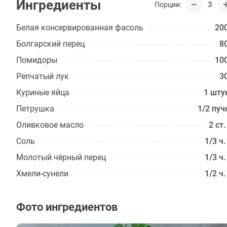
Ингредиенты
3
Порции:
Белая консервированная фасоль
200
Болгарский перец
80
Помидоры
100
Репчатый лук
30
Куриные яйца
1 шту
Петрушка
1/2 пуч
Оливковое масло
2 ст.
Соль
1/3 ч.
Молотый чёрный перец
1/3 ч.
Хмели-сунели
1/2 ч.
Фото ингредиентов