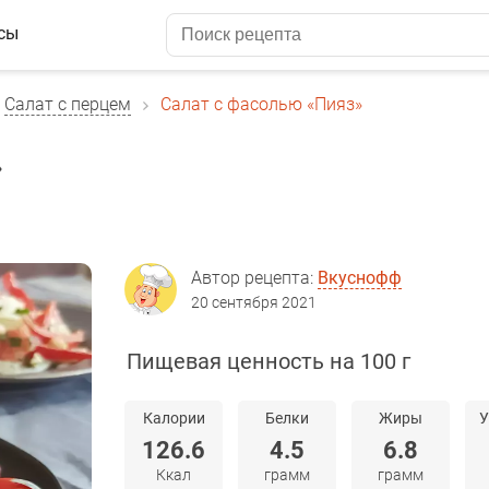
сы
Салат с перцем
Салат с фасолью «Пияз»
»
Автор рецепта:
Вкуснофф
20 сентября 2021
Пищевая ценность на 100 г
Калории
Белки
Жиры
У
126.6
4.5
6.8
Ккал
грамм
грамм