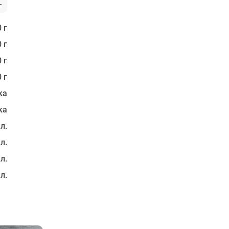
 г
 г
 г
 г
ка
ка
 л.
 л.
 л.
 л.