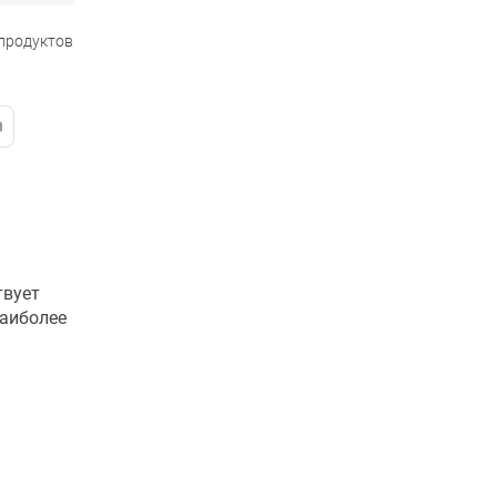
 продуктов
твует
наиболее