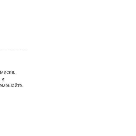
 миске.
 и
емешайте.