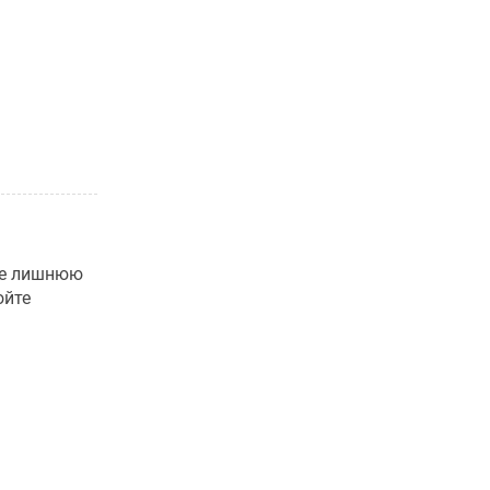
те лишнюю
ойте