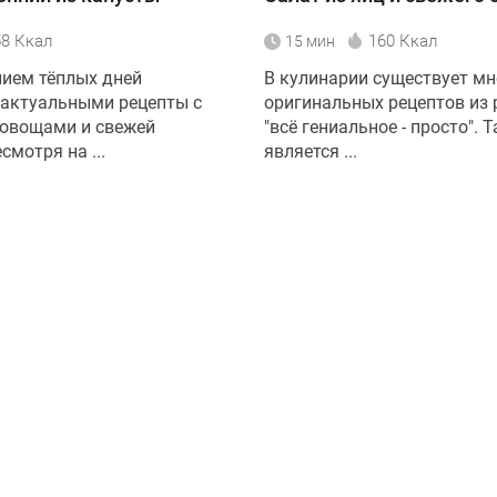
58 Ккал
160 Ккал
15 мин
нием тёплых дней
В кулинарии существует мн
 актуальными рецепты с
оригинальных рецептов из
овощами и свежей
"всё гениальное - просто".
смотря на ...
является ...