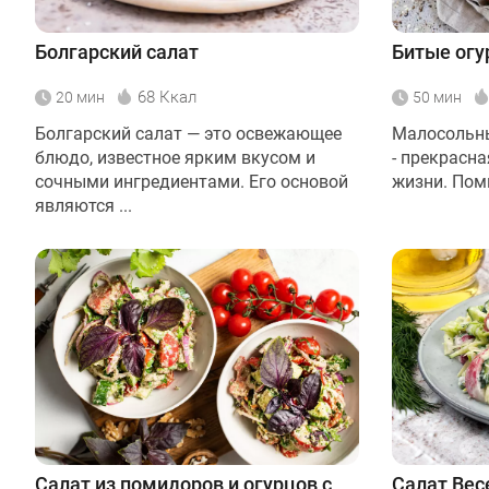
Болгарский салат
Битые огу
68 Ккал
20 мин
50 мин
Болгарский салат — это освежающее
Малосольны
блюдо, известное ярким вкусом и
- прекрасн
сочными ингредиентами. Его основой
жизни. Поми
являются ...
Салат из помидоров и огурцов с
Салат Вес