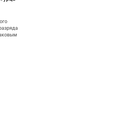
ого
 разряда
 Таковым