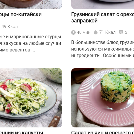
рцы по-китайски
Грузинский салат с орех
заправкой
49 Ккал
71 Ккал
40 мин
3
е и маринованные огурцы
В большинстве блюд грузи
ая закуска на любые случаи
используются максимальн
мо рецептов ...
ингредиенты. Особенными их
енний из капусты
Салат из яиц и свежего 