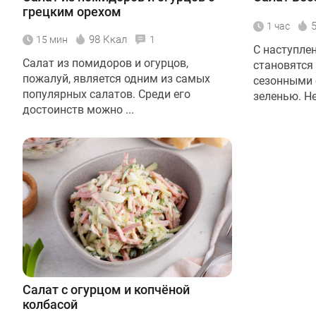
грецким орехом
1 час
98 Ккал
15 мин
1
С наступле
Салат из помидоров и огурцов,
становятся
пожалуй, является одним из самых
сезонными 
популярных салатов. Среди его
зеленью. Не
достоинств можно ...
Салат с огурцом и копчёной
колбасой