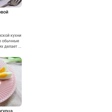
овой
нской кухни
о обычные
 делает ...
огурца