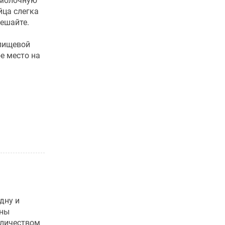
 молочную
йца слегка
мешайте.
 пищевой
е место на
дну и
ины
оличеством