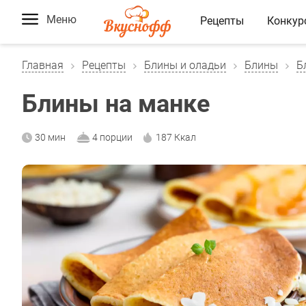
Меню
Рецепты
Конкур
Главная
Рецепты
Блины и оладьи
Блины
Б
Блины на манке
30 мин
4 порции
187 Ккал