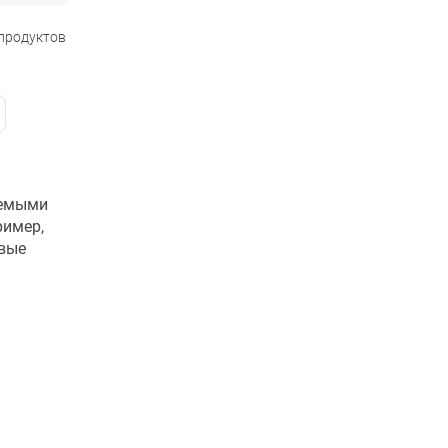
 продуктов
уемыми
ример,
овые