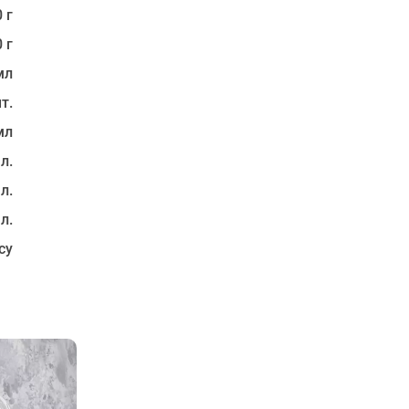
 г
 г
мл
т.
мл
 л.
 л.
 л.
су