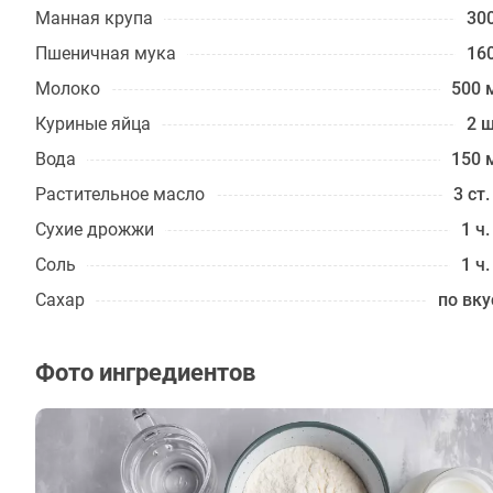
Манная крупа
300
Пшеничная мука
160
Молоко
500 
Куриные яйца
2 ш
Вода
150 
Растительное масло
3 ст.
Сухие дрожжи
1 ч.
Соль
1 ч.
Сахар
по вку
Фото ингредиентов