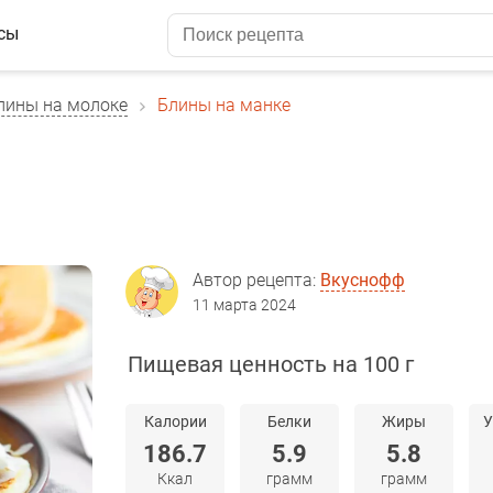
сы
лины на молоке
Блины на манке
Автор рецепта:
Вкуснофф
11 марта 2024
Пищевая ценность на 100 г
Калории
Белки
Жиры
У
186.7
5.9
5.8
Ккал
грамм
грамм