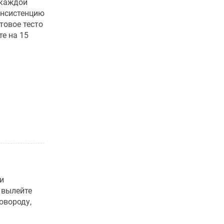
 каждой
онсистенцию
товое тесто
е на 15
и
, вылейте
овороду,