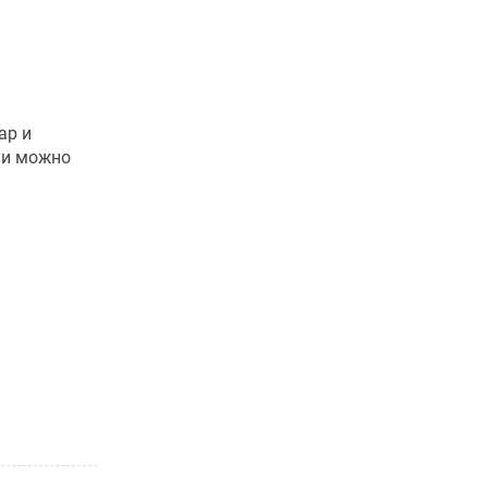
ар и
ии можно