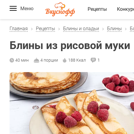
Меню
Рецепты
Конкур
Главная
Рецепты
Блины и оладьи
Блины
Б
Блины из рисовой муки
40 мин
4 порции
188 Ккал
1