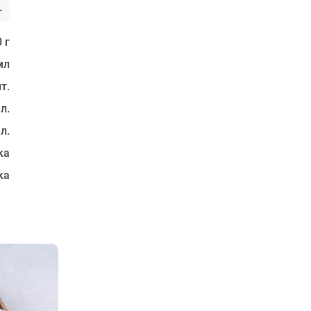
 г
мл
т.
 л.
 л.
ка
ка