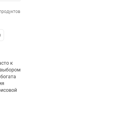
 продуктов
асто к
 выбором
 богата
ия
рисовой