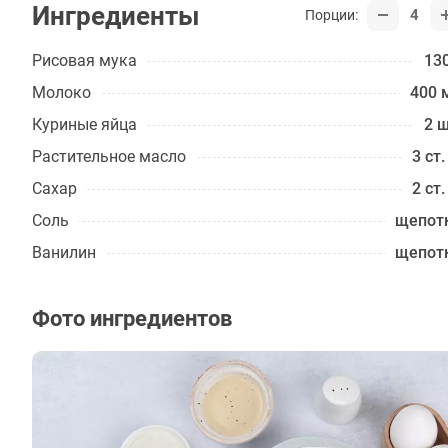
Ингредиенты
4
Порции:
Рисовая мука
130
Молоко
400 
Куриные яйца
2 ш
Растительное масло
3 ст.
Сахар
2 ст.
Соль
щепот
Ванилин
щепот
Фото ингредиентов