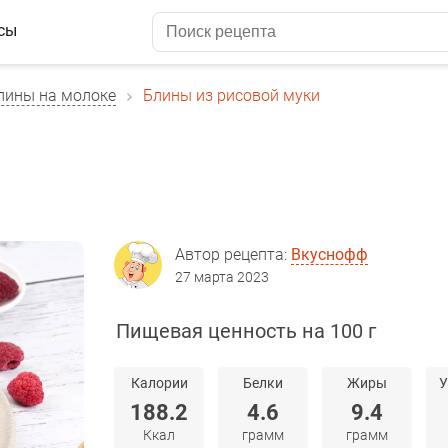
сы
лины на молоке
Блины из рисовой муки
Автор рецепта:
Вкуснофф
27 марта 2023
Пищевая ценность на 100 г
Калории
Белки
Жиры
У
188.2
4.6
9.4
Ккал
грамм
грамм