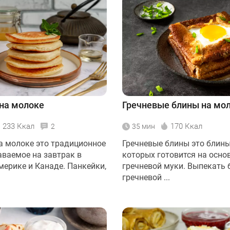
на молоке
Гречневые блины на мо
233 Ккал
170 Ккал
2
35 мин
а молоке это традиционное
Гречневые блины это блины
аваемое на завтрак в
которых готовится на осно
мерике и Канаде. Панкейки,
гречневой муки. Выпекать 
гречневой ...