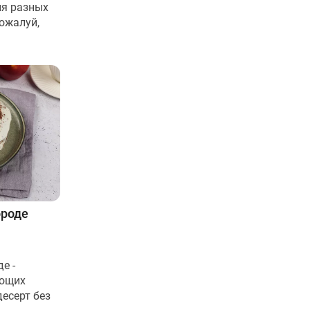
я разных
ожалуй,
ороде
е -
ающих
есерт без