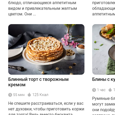
блюдо, отличающееся аппетитным
приготовле
видом и привлекательным желтым
обладающи
цветом. Они ...
аппетитным
Блинный торт с творожным
Блины с 
кремом
1 час
125 Ккал
55 мин
Румяные бл
Не спешите расстраиваться, если у вас
могут заме
нет духовки, чтобы приготовить коржи
они подойд
для торта! Ведь вместо бисквита ...