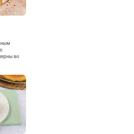
нным
о
лярны во