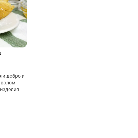
е
ли добро и
мволом
 изделия