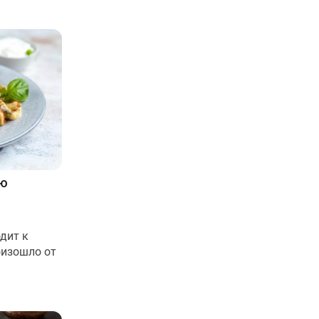
ью
дит к
оизошло от