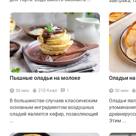
завтрака, та
Пышные оладьи на молоке
Оладьи на
210 Ккал
30 мин
1
30 мин
В большинстве случаев классическим
Оладьи явл
основным ингредиентом воздушных
упоминания
оладий является кефир, позволяющий
древнерусск
...
Этим ...