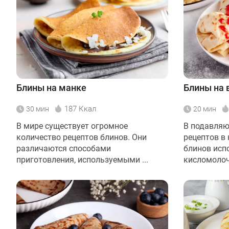
Блины на манке
Блины на 
187 Ккал
30 мин
20 мин
В мире существует огромное
В подавля
количество рецептов блинов. Они
рецептов в
различаются способами
блинов исп
приготовления, используемыми ...
кисломолочн