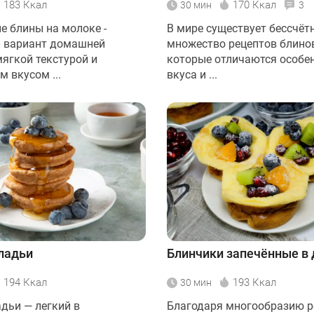
183 Ккал
170 Ккал
30 мин
3
 блины на молоке -
В мире существует бессчёт
 вариант домашней
множество рецептов блинов
мягкой текстурой и
которые отличаются особе
 вкусом ...
вкуса и ...
ладьи
Блинчики запечённые в 
194 Ккал
193 Ккал
30 мин
дьи — легкий в
Благодаря многообразию р