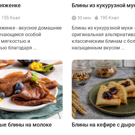
ряженке
Блины из кукурузной му
155 Ккал
195 Ккал
30 мин
яженке - вкусное домашнее
Блины из кукурузной муки -
ичающееся особой
оригинальная альтернатив
 мягкостью и
классическим блинам с бо
ью благодаря ...
насыщенным вкусом ...
ые блины на молоке
Блины на кефире с дыр