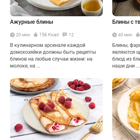
Ажурные блины
Блины с т
156 Ккал
20 мин
12
40 мин
В кулинарном арсенале каждой
Блины, фар
домохозяйки должны быть рецепты
являются о
блинов на любые случаи жизни: на
блюд из бл
молоке, на ...
наши дни ...