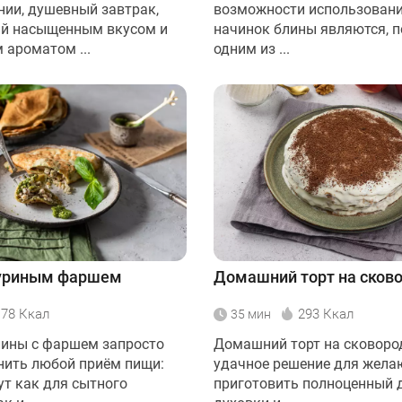
нии, душевный завтрак,
возможности использовани
й насыщенным вкусом и
начинок блины являются, п
 ароматом ...
одним из ...
куриным фаршем
Домашний торт на сков
178 Ккал
293 Ккал
35 мин
ины с фаршем запросто
Домашний торт на сковород
нить любой приём пищи:
удачное решение для жел
ут как для сытного
приготовить полноценный д