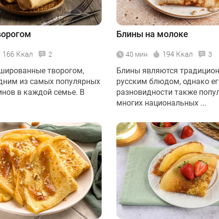
ворогом
Блины на молоке
166 Ккал
194 Ккал
2
40 мин
3
шированные творогом,
Блины являются традицио
дним из самых популярных
русским блюдом, однако ег
инов в каждой семье. В
разновидности также попу
многих национальных ...