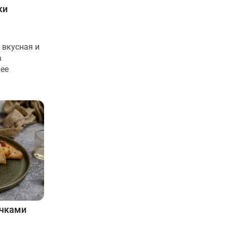
ки
 вкусная и
а
лее
очками