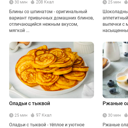
208 Ккал
30 мин
25 мин
Блины со шпинатом - оригинальный
Шоколадные
вариант привычных домашних блинов,
аппетитный
отличающийся нежным вкусом,
выпечки с 
мягкой ...
насыщенным
Оладьи с тыквой
Ржаные о
97 Ккал
25 мин
30 мин
Оладьи с тыквой - тёплое и уютное
Ржаные ола