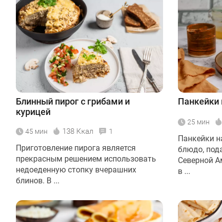
Блинный пирог с грибами и
Панкейки 
курицей
25 мин
138 Ккал
45 мин
1
Панкейки н
Приготовление пирога является
блюдо, под
прекрасным решением использовать
Северной А
недоеденную стопку вчерашних
в ...
блинов. В ...