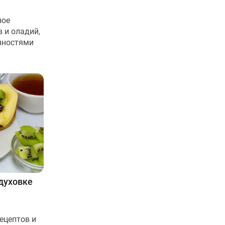
ное
 и оладий,
нностями
духовке
ецептов и