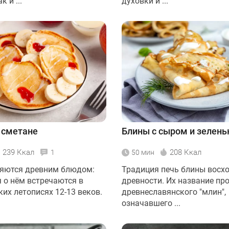
к и ...
духовки и ...
 сметане
Блины с сыром и зелен
239 Ккал
208 Ккал
1
50 мин
яются древним блюдом:
Традиция печь блины восхо
 о нём встречаются в
древности. Их название пр
их летописях 12-13 веков.
древнеславянского "млин",
означавшего ...