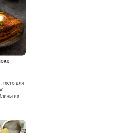
локе
, тесто для
ве
блины из