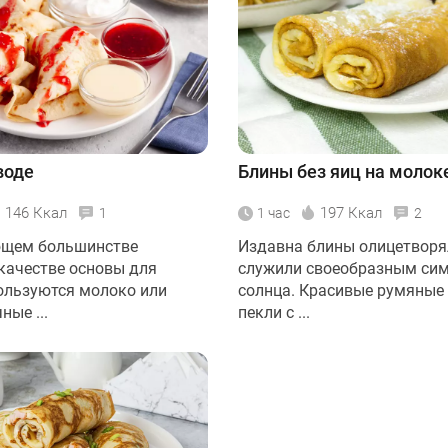
воде
Блины без яиц на молок
146 Ккал
197 Ккал
1
1 час
2
ющем большинстве
Издавна блины олицетворя
 качестве основы для
служили своеобразным си
ользуются молоко или
солнца. Красивые румяные
ые ...
пекли с ...